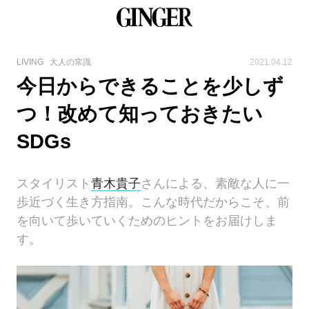
LIVING
大人の常識
2021.04.12
今日からできることを少しず
つ！改めて知っておきたい
SDGs
スタイリスト
青木貴子
さんによる、素敵な人に一
歩近づく生き方指南。こんな時代だからこそ、前
を向いて歩いていくためのヒントをお届けしま
す。