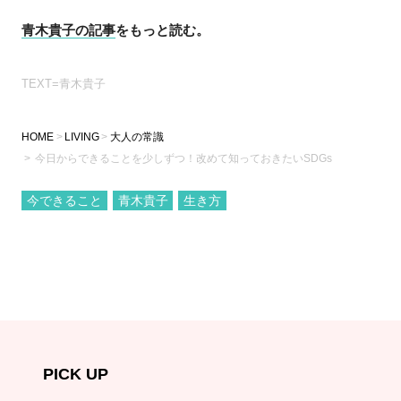
青木貴子の記事
をもっと読む。
TEXT=青木貴子
HOME
LIVING
大人の常識
今日からできることを少しずつ！改めて知っておきたいSDGs
今できること
青木貴子
生き方
PICK UP