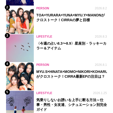
2
PERSON
2026.8.2
TOA×YURARA×YUNA×MYU.Y×MANONが
クロストーク！CIRRAの夢と目標
3
LIFESTYLE
2026.8.3
〈今週の占い8.3〜8.9〉星座別・ラッキーカ
ラー＆アイテム
4
PERSON
2026.8.1
MYU.S×HINATA×MOMO×NIKORI×KOHARU
がクロストーク！CIRRA最新EPの注目は？
5
LIFESTYLE
2026.1.25
気乗りしないお誘いを上手に断る方法～仕
事・男性・女友達、シチュエーション別完全
ガイド