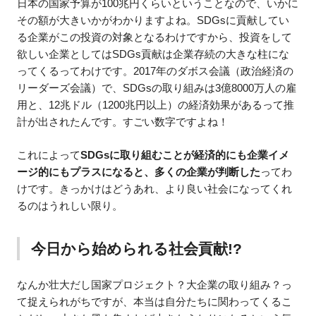
日本の国家予算が100兆円くらいということなので、いかに
その額が大きいかがわかりますよね。SDGsに貢献してい
る企業がこの投資の対象となるわけですから、投資をして
欲しい企業としてはSDGs貢献は企業存続の大きな柱にな
ってくるってわけです。2017年のダボス会議（政治経済の
リーダーズ会議）で、SDGsの取り組みは3億8000万人の雇
用と、12兆ドル（1200兆円以上）の経済効果があるって推
計が出されたんです。すごい数字ですよね！
これによって
SDGsに取り組むことが経済的にも企業イメ
ージ的にもプラスになると、多くの企業が判断した
ってわ
けです。きっかけはどうあれ、より良い社会になってくれ
るのはうれしい限り。
今日から始められる社会貢献!?
なんか壮大だし国家プロジェクト？大企業の取り組み？っ
て捉えられがちですが、本当は自分たちに関わってくるこ