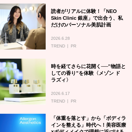
読者がリアルに体験！「NEO
Skin Clinic 銀座」で出合う、私
だけのパーソナル美肌計画
2026.6.28
TREND
PR
時を経てさらに花開く──‟物語と
しての香り”を体験〈メゾン ド
ラズィ〉
2026.6.17
TREND
PR
「体重を落とす」から「ボディラ
インを整える」時代へ！美容医療
×ボディメイクで理想に近づける