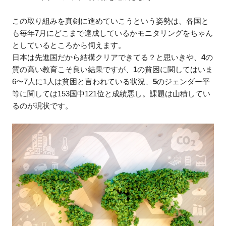
この取り組みを真剣に進めていこうという姿勢は、各国と
も毎年7月にどこまで達成しているかモニタリングをちゃん
としているところから伺えます。
日本は先進国だから結構クリアできてる？と思いきや、
4
の
質の高い教育こそ良い結果ですが、
1
の貧困に関してはいま
6〜7人に1人は貧困と言われている状況、
5
のジェンダー平
等に関しては153国中121位と成績悪し。課題は山積してい
るのが現状です。