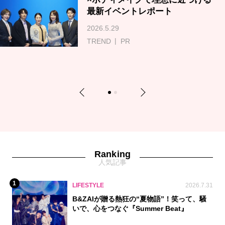
最新イベントレポート
2026.5.29
TREND
PR
Previous
Next
1
2
Ranking
人気記事
1
LIFESTYLE
2026.7.31
B&ZAIが贈る熱狂の“夏物語”！笑って、騒
いで、心をつなぐ『Summer Beat』