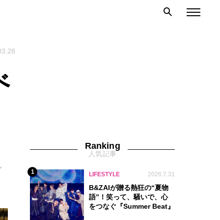
03.28
べ
Ranking
人気記事
、
／
1
LIFESTYLE
2026.7.31
B&ZAIが贈る熱狂の“夏物
語”！笑って、騒いで、心
をつなぐ『Summer Beat』