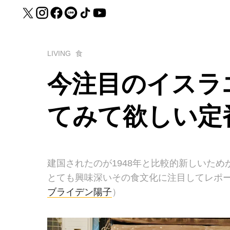
LIVING
食
今注目のイスラ
てみて欲しい定
建国されたのが1948年と比較的新しいた
とても興味深いその食文化に注目してレポ
ブライデン陽子
）