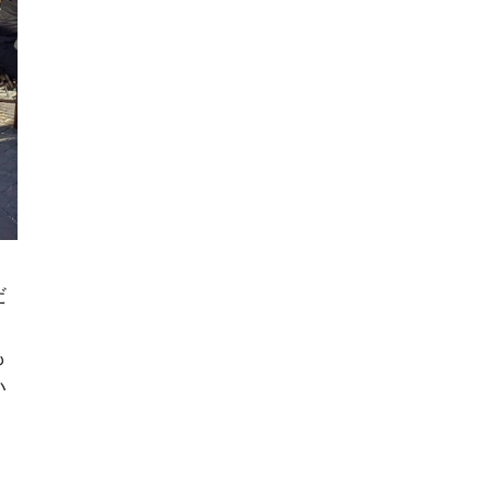
だ
も
い