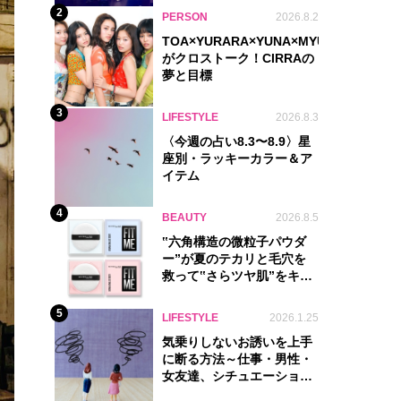
2
PERSON
2026.8.2
TOA×YURARA×YUNA×MYU.Y×MANON
がクロストーク！CIRRAの
夢と目標
3
LIFESTYLE
2026.8.3
〈今週の占い8.3〜8.9〉星
座別・ラッキーカラー＆ア
イテム
4
BEAUTY
2026.8.5
‟六角構造の微粒子パウダ
ー”が夏のテカリと毛穴を
救って‟さらツヤ肌”をキー
プ
5
LIFESTYLE
2026.1.25
気乗りしないお誘いを上手
に断る方法～仕事・男性・
女友達、シチュエーション
別完全ガイド