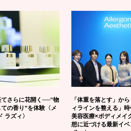
てさらに花開く──‟物
「体重を落とす」から
しての香り”を体験〈メ
ィラインを整える」時
ド ラズィ〉
美容医療×ボディメイ
想に近づける最新イベ