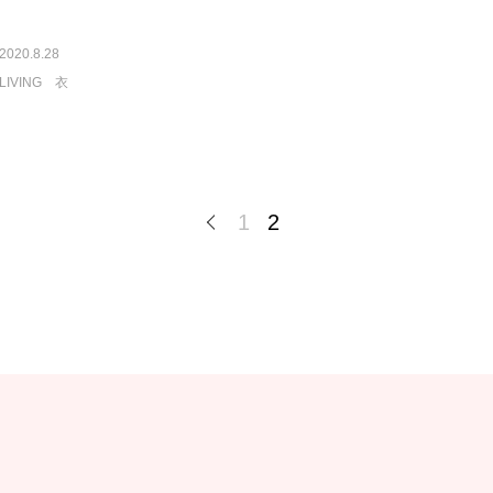
2020.8.28
LIVING
衣
1
2