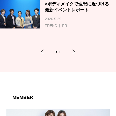
×ボディメイクで理想に近づける
最新イベントレポート
2026.5.29
TREND
PR
Previous
Next
1
2
MEMBER