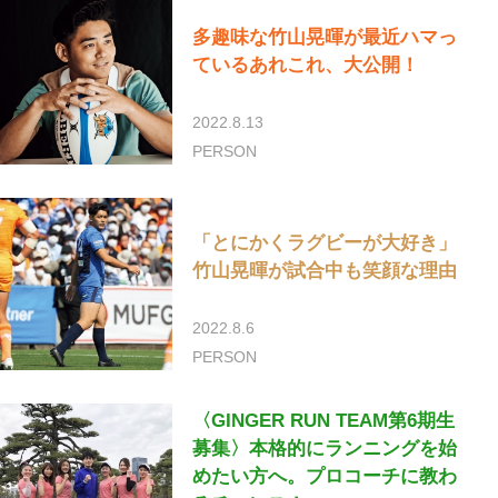
多趣味な竹山晃暉が最近ハマっ
ているあれこれ、大公開！
2022.8.13
PERSON
「とにかくラグビーが大好き」
竹山晃暉が試合中も笑顔な理由
2022.8.6
PERSON
〈GINGER RUN TEAM第6期生
募集〉本格的にランニングを始
めたい方へ。プロコーチに教わ