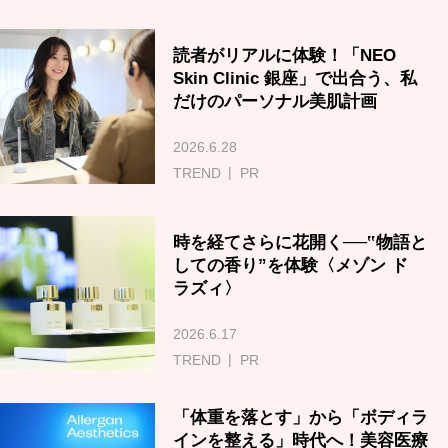
読者がリアルに体験！「NEO
Skin Clinic 銀座」で出合う、私
だけのパーソナル美肌計画
2026.6.28
TREND
PR
時を経てさらに花開く──‟物語と
しての香り”を体験〈メゾン ド
ラズィ〉
2026.6.17
TREND
PR
「体重を落とす」から「ボディラ
インを整える」時代へ！美容医療