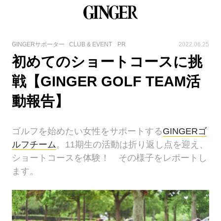
GINGERサポーター
CLUB & EVENT
PR
2022.06.25
初めてのショートコースに挑
戦【GINGER GOLF TEAM活
動報告】
ゴルフを始めたい女性をサポートする
GINGERゴ
ルフチーム
。11期生の活動は折り返し点を迎え、
ショートコースを体験！ その様子をレポートし
ます。