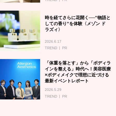
時を経てさらに花開く──‟物語と
しての香り”を体験〈メゾン ド
ラズィ〉
2026.6.17
TREND
PR
「体重を落とす」から「ボディラ
インを整える」時代へ！美容医療
×ボディメイクで理想に近づける
最新イベントレポート
2026.5.29
TREND
PR