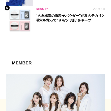
5
BEAUTY
2026.8.5
‟六角構造の微粒子パウダー”が夏のテカリと
毛穴を救って‟さらツヤ肌”をキープ
MEMBER