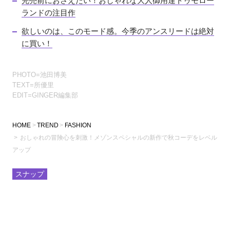
完売前におさえたい！おしゃれな大人御用達トゥモロー
ランドの注目作
欲しいのは、このモード感。今季のアンスリードは絶対
に買い！
PHOTO=池田博美
TEXT=所優里
EDIT=GINGER編集部
HOME
TREND
FASHION
おしゃれの冒険心を刺激！メゾンスペシャルの新作で秋コーデをレベル
アップ
スナップ