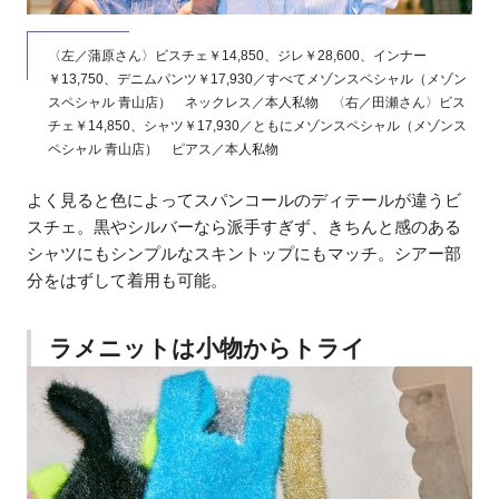
〈左／蒲原さん〉ビスチェ￥14,850、ジレ￥28,600、インナー
￥13,750、デニムパンツ￥17,930／すべてメゾンスペシャル（メゾン
スペシャル 青山店） ネックレス／本人私物 〈右／田瀬さん〉ビス
チェ￥14,850、シャツ￥17,930／ともにメゾンスペシャル（メゾンス
ペシャル 青山店） ピアス／本人私物
よく見ると色によってスパンコールのディテールが違うビ
スチェ。黒やシルバーなら派手すぎず、きちんと感のある
シャツにもシンプルなスキントップにもマッチ。シアー部
分をはずして着用も可能。
ラメニットは小物からトライ