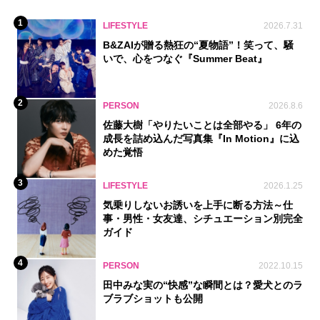
1
LIFESTYLE
2026.7.31
B&ZAIが贈る熱狂の“夏物語”！笑って、騒
いで、心をつなぐ『Summer Beat』
2
PERSON
2026.8.6
佐藤大樹「やりたいことは全部やる」 6年の
成長を詰め込んだ写真集『In Motion』に込
めた覚悟
3
LIFESTYLE
2026.1.25
気乗りしないお誘いを上手に断る方法～仕
事・男性・女友達、シチュエーション別完全
ガイド
4
PERSON
2022.10.15
田中みな実の“快感”な瞬間とは？愛犬とのラ
ブラブショットも公開