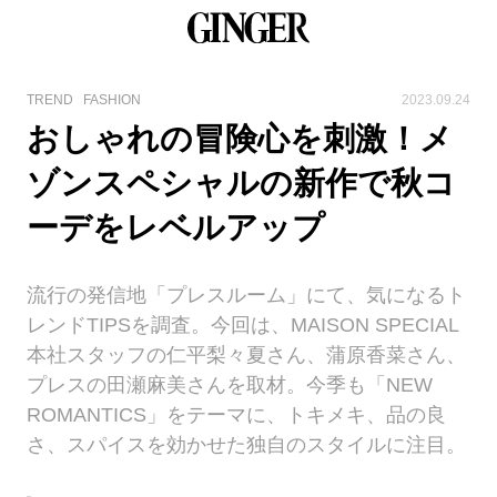
TREND
FASHION
2023.09.24
おしゃれの冒険心を刺激！メ
ゾンスペシャルの新作で秋コ
ーデをレベルアップ
流行の発信地「プレスルーム」にて、気になるト
レンドTIPSを調査。今回は、MAISON SPECIAL
本社スタッフの仁平梨々夏さん、蒲原香菜さん、
プレスの田瀬麻美さんを取材。今季も「NEW
ROMANTICS」をテーマに、トキメキ、品の良
さ、スパイスを効かせた独自のスタイルに注目。