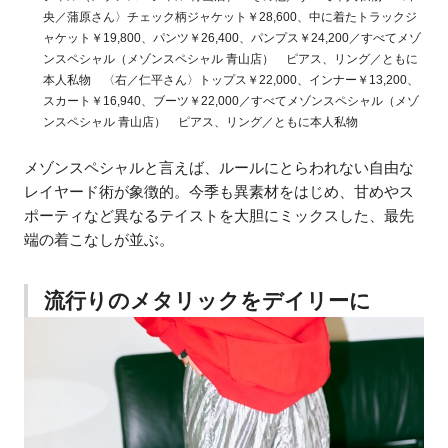
央／蒲原さん〉チェック柄ジャケット￥28,600、中に着たトラックジ
ャケット￥19,800、パンツ￥26,400、パンプス￥24,200／すべてメゾ
ンスペシャル（メゾンスペシャル 青山店） ピアス、リング／ともに
本人私物 〈右／仁平さん〉トップス￥22,000、インナー￥13,200、
スカート￥16,940、ブーツ￥22,000／すべてメゾンスペシャル（メゾ
ンスペシャル 青山店） ピアス、リング／ともに本人私物
メゾンスペシャルと言えば、ルールにとらわれない自由な
レイヤード術が象徴的。今季も異素材をはじめ、甘めやス
ポーティなど異なるテイストを大胆にミックスした、最先
端の着こなしが並ぶ。
流行りのメタリックをデイリーに