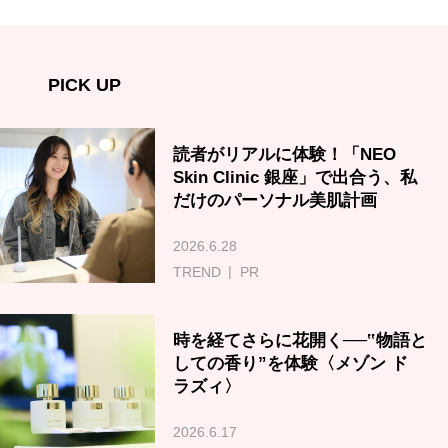
PICK UP
読者がリアルに体験！「NEO
Skin Clinic 銀座」で出合う、私
だけのパーソナル美肌計画
2026.6.28
TREND
PR
時を経てさらに花開く──‟物語と
しての香り”を体験〈メゾン ド
ラズィ〉
2026.6.17