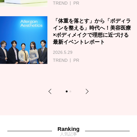
TREND
PR
「体重を落とす」から「ボディラ
インを整える」時代へ！美容医療
×ボディメイクで理想に近づける
最新イベントレポート
2026.5.29
TREND
PR
Previous
Next
1
2
Ranking
人気記事