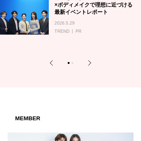
×ボディメイクで理想に近づける
最新イベントレポート
2026.5.29
TREND
PR
Previous
Next
1
2
MEMBER