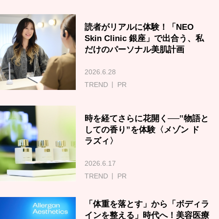
読者がリアルに体験！「NEO
Skin Clinic 銀座」で出合う、私
だけのパーソナル美肌計画
2026.6.28
TREND
PR
時を経てさらに花開く──‟物語と
しての香り”を体験〈メゾン ド
ラズィ〉
2026.6.17
TREND
PR
「体重を落とす」から「ボディラ
インを整える」時代へ！美容医療