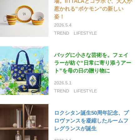
場。IITTALAとコラボで、大人が
惹かれる‟ポケモン”の新しい
姿！
2026.5.4
TREND
LIFESTYLE
バッグに小さな芸術を。フェイ
ラーが紡ぐ“日常に寄り添うアー
ト”を母の日の贈り物に
2026.5.1
TREND
LIFESTYLE
ロクシタン誕生50周年記念、プ
ロヴァンスを凝縮したルームフ
レグランスが誕生