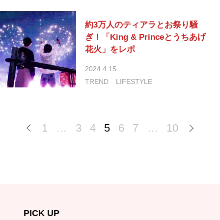
約3万人のティアラとお祭り騒
ぎ！「King & Princeとうちあげ
花火」をレポ
2024.4.15
TREND
LIFESTYLE
1
…
3
4
5
6
7
…
10
PICK UP