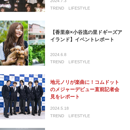
2024.7.3
TREND
LIFESTYLE
【香里奈×小谷流の里ドギーズア
イランド】イベントレポート
2024.6.8
TREND
LIFESTYLE
地元ノリが楽曲に！コムドット
のメジャーデビュー直前記者会
見をレポート
2024.5.18
TREND
LIFESTYLE