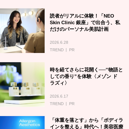
読者がリアルに体験！「NEO
Skin Clinic 銀座」で出合う、私
だけのパーソナル美肌計画
2026.6.28
TREND
PR
時を経てさらに花開く──‟物語と
しての香り”を体験〈メゾン ド
ラズィ〉
2026.6.17
TREND
PR
「体重を落とす」から「ボディラ
インを整える」時代へ！美容医療