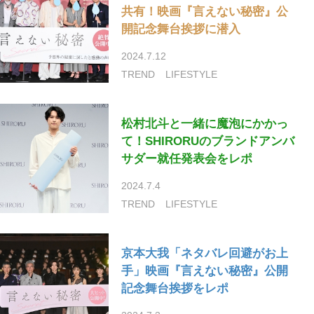
共有！映画『言えない秘密』公
開記念舞台挨拶に潜入
2024.7.12
TREND
LIFESTYLE
松村北斗と一緒に魔泡にかかっ
て！SHIRORUのブランドアンバ
サダー就任発表会をレポ
2024.7.4
TREND
LIFESTYLE
京本大我「ネタバレ回避がお上
手」映画『言えない秘密』公開
記念舞台挨拶をレポ