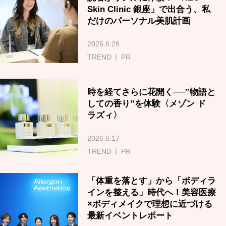
Skin Clinic 銀座」で出合う、私
だけのパーソナル美肌計画
2026.6.28
TREND
PR
時を経てさらに花開く──‟物語と
しての香り”を体験〈メゾン ド
ラズィ〉
2026.6.17
TREND
PR
「体重を落とす」から「ボディラ
インを整える」時代へ！美容医療
×ボディメイクで理想に近づける
最新イベントレポート