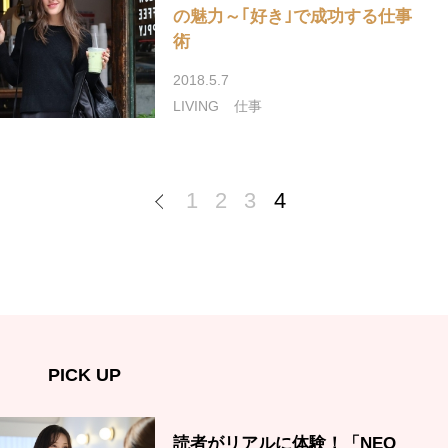
の魅力～｢好き｣で成功する仕事
術
2018.5.7
LIVING
仕事
1
2
3
4
PICK UP
読者がリアルに体験！「NEO