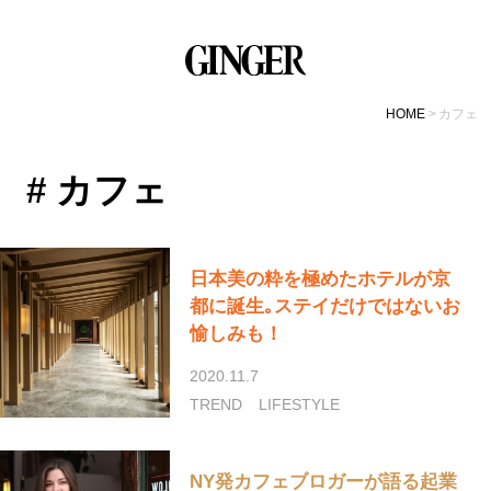
HOME
カフェ
# カフェ
日本美の粋を極めたホテルが京
都に誕生｡ステイだけではないお
愉しみも！
2020.11.7
TREND
LIFESTYLE
NY発カフェブロガーが語る起業