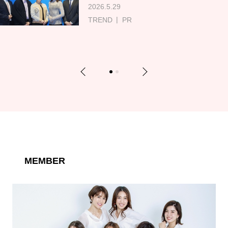
2026.5.29
TREND
PR
Previous
Next
1
2
MEMBER