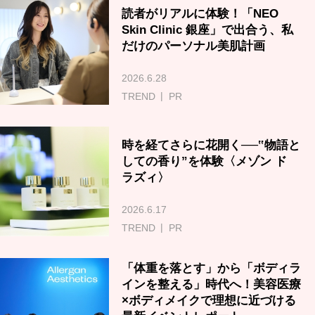
読者がリアルに体験！「NEO
Skin Clinic 銀座」で出合う、私
だけのパーソナル美肌計画
2026.6.28
TREND
PR
時を経てさらに花開く──‟物語と
しての香り”を体験〈メゾン ド
ラズィ〉
2026.6.17
TREND
PR
「体重を落とす」から「ボディラ
インを整える」時代へ！美容医療
×ボディメイクで理想に近づける