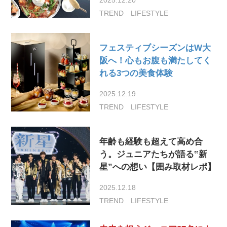
TREND
LIFESTYLE
フェスティブシーズンはW大
阪へ！心もお腹も満たしてく
れる3つの美食体験
2025.12.19
TREND
LIFESTYLE
年齢も経験も超えて高め合
う。ジュニアたちが語る‟新
星”への想い【囲み取材レポ】
2025.12.18
TREND
LIFESTYLE