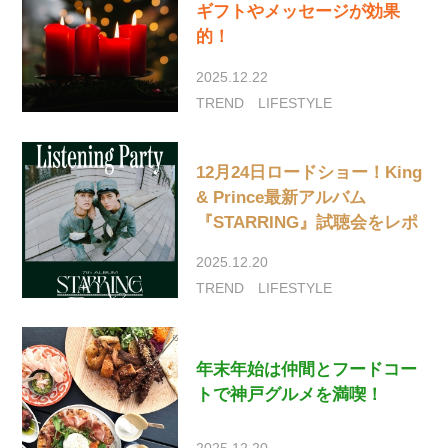
ギフトやメッセージが効果
的！
2025.12.22
TREND
LIFESTYLE
12月24日ロードショー！King
& Prince最新アルバム
『STARRING』試聴会をレポ
2025.12.20
TREND
LIFESTYLE
年末年始は仲間とフードコー
トで神戸グルメを満喫！
2025.12.20