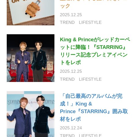
ック
2025.12.25
TREND
LIFESTYLE
King & Princeがレッドカーペ
ットに降臨！『STARRING』
リリース記念プレミアイベン
トをレポ
2025.12.25
TREND
LIFESTYLE
「自己最高のアルバムが完
成！」King &
Prince『STARRING』囲み取
材をレポ
2025.12.24
TREND
LIFESTYLE