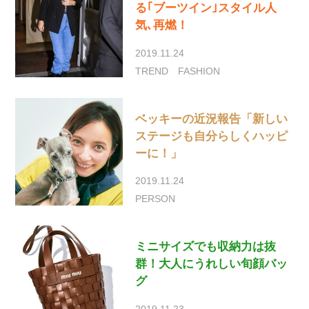
る｢ブーツイン｣スタイル人
気､再燃！
2019.11.24
TREND
FASHION
ベッキーの近況報告「新しい
ステージも自分らしくハッピ
ーに！」
2019.11.24
PERSON
ミニサイズでも収納力は抜
群！大人にうれしい旬顔バッ
グ
2019.11.23