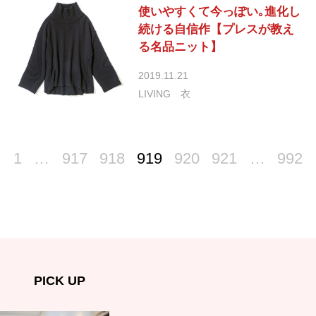
使いやすくて今っぽい｡進化し
続ける自信作【プレスが教え
る名品ニット】
2019.11.21
LIVING
衣
1
…
917
918
919
920
921
…
992
PICK UP