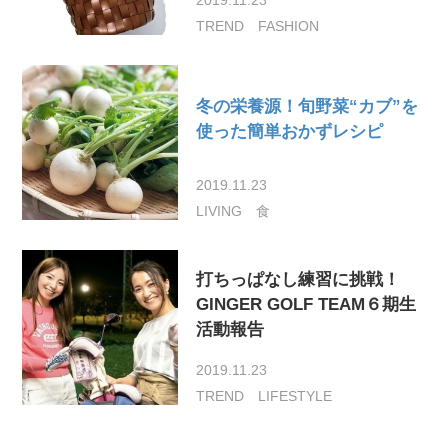
TREND
FASHION
冬の栄養源！旬野菜“カブ”を
使った簡単おかずレシピ
2019.11.23
LIVING
食
打ちっぱなし練習に挑戦！
GINGER GOLF TEAM６期生
活動報告
2019.11.23
TREND
LIFESTYLE