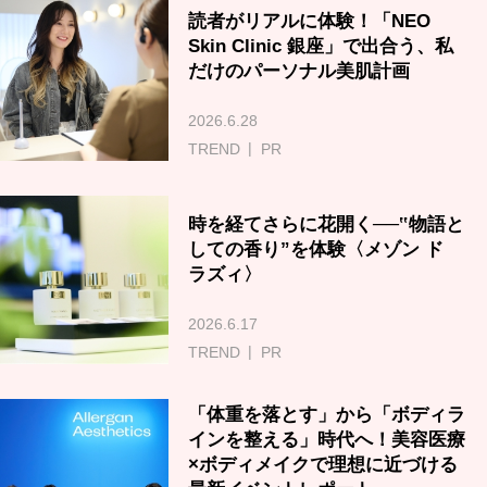
読者がリアルに体験！「NEO
Skin Clinic 銀座」で出合う、私
だけのパーソナル美肌計画
2026.6.28
TREND
PR
時を経てさらに花開く──‟物語と
しての香り”を体験〈メゾン ド
ラズィ〉
2026.6.17
TREND
PR
「体重を落とす」から「ボディラ
インを整える」時代へ！美容医療
×ボディメイクで理想に近づける