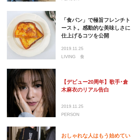
「食パン」で極旨フレンチト
ースト。感動的な美味しさに
仕上げるコツを公開
2019.11.25
LIVING
食
【デビュー20周年】歌手･倉
木麻衣のリアル告白
2019.11.25
PERSON
おしゃれな人はもう始めてい