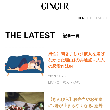
HOME
THE LATEST
THE LATEST
記事一覧
男性に聞きました｢彼女を選ば
なかった理由｣の共通点～大人
の恋愛作法04
2019.11.26
LIVING
恋愛・婚活
【きんぴら】お弁当やお夜食
に｡箸が止まらなくなる､意外