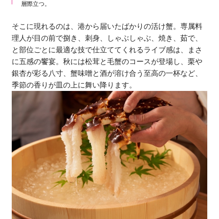
層際立つ。
そこに現れるのは、港から届いたばかりの活け蟹。専属料
理人が目の前で捌き、刺身、しゃぶしゃぶ、焼き、茹で、
と部位ごとに最適な技で仕立ててくれるライブ感は、まさ
に五感の饗宴。秋には松茸と毛蟹のコースが登場し、栗や
銀杏が彩る八寸、蟹味噌と酒が溶け合う至高の一杯など、
季節の香りが皿の上に舞い降ります。