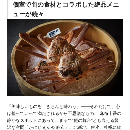
個室で旬の食材とコラボした絶品メニ
ューが続々
「美味しいものを、きちんと味わう」——それだけで、心
は整っていって満たされるから不思議なもの。 麻布十番の
静かなスポットにあって、まるで‟蟹の舞台”とも言える贅
沢な空間「かにじぇんぬ 麻布」。北新地、銀座、札幌に続