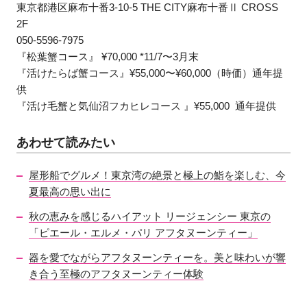
東京都港区麻布十番3-10-5 THE CITY麻布十番Ⅱ CROSS
2F
050-5596-7975
『松葉蟹コース』 ¥70,000 *11/7〜3月末
『活けたらば蟹コース』¥55,000〜¥60,000（時価）通年提
供
『活け毛蟹と気仙沼フカヒレコース 』¥55,000 通年提供
あわせて読みたい
屋形船でグルメ！東京湾の絶景と極上の鮨を楽しむ、今
夏最高の思い出に
秋の恵みを感じるハイアット リージェンシー 東京の
「ピエール・エルメ・パリ アフタヌーンティー」
器を愛でながらアフタヌーンティーを。美と味わいが響
き合う至極のアフタヌーンティー体験