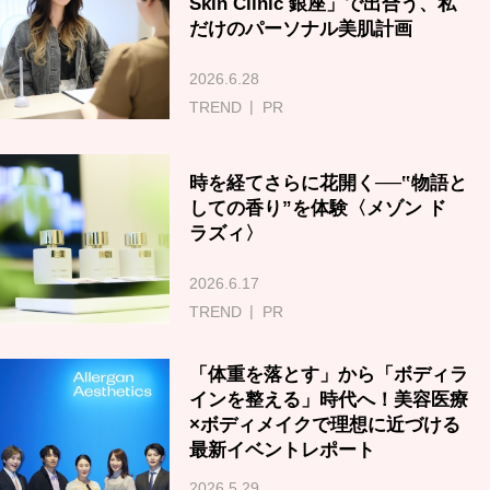
Skin Clinic 銀座」で出合う、私
だけのパーソナル美肌計画
2026.6.28
TREND
PR
時を経てさらに花開く──‟物語と
しての香り”を体験〈メゾン ド
ラズィ〉
2026.6.17
TREND
PR
「体重を落とす」から「ボディラ
インを整える」時代へ！美容医療
×ボディメイクで理想に近づける
最新イベントレポート
2026.5.29