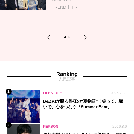
TREND
PR
Previous
Next
1
2
Ranking
人気記事
1
LIFESTYLE
2026.7.31
B&ZAIが贈る熱狂の“夏物語”！笑って、騒
いで、心をつなぐ『Summer Beat』
2
PERSON
2026.8.6