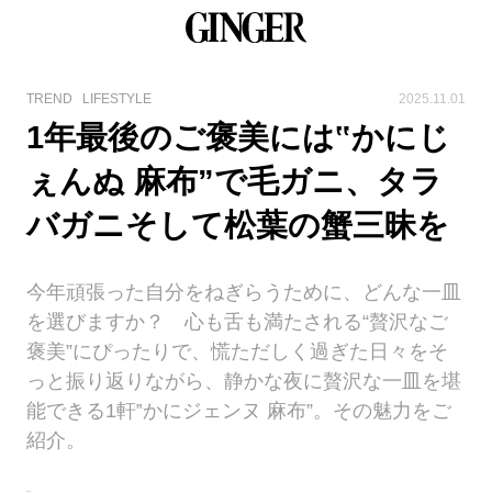
TREND
LIFESTYLE
2025.11.01
1年最後のご褒美には‟かにじ
ぇんぬ 麻布”で毛ガニ、タラ
バガニそして松葉の蟹三昧を
今年頑張った自分をねぎらうために、どんな一皿
を選びますか？ 心も舌も満たされる“贅沢なご
褒美”にぴったりで、慌ただしく過ぎた日々をそ
っと振り返りながら、静かな夜に贅沢な一皿を堪
能できる1軒‟かにジェンヌ 麻布”。その魅力をご
紹介。