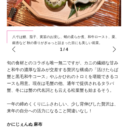
オー
絶
八寸は鱧、茄子、黄韮のお浸し、蛸の柔らか煮、和牛ロースト、栗、
銀杏など 秋の香りがぎゅっと詰まった目にも美しい前菜。
1
/
4
旬の食材とのコラボも唯一無二ですが、カニの繊細な甘み
と和牛の濃厚な旨みが交差する贅沢な構成の「活けたらば
蟹と黒毛和牛コース」やふかひれのトロミを堪能できるコ
ースも用意。現在は毛蟹の他、通年で提供されるタラバ
蟹、冬には蟹の代名詞とも云える松葉蟹も始まるそう。
一年の締めくくりにふさわしい、少し背伸びした贅沢は、
来年の自分への活力になること間違いなし！
かにじぇんぬ 麻布