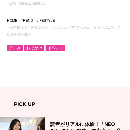
TEXT=GINGER編集部
HOME
TREND
LIFESTYLE
1年最後のご褒美には‟かにじぇんぬ 麻布”で毛ガニ、タラバガニそして
松葉の蟹三昧を
グルメ
おでかけ
イベント
PICK UP
読者がリアルに体験！「NEO