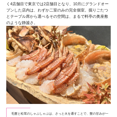
く4店舗目で東京では2店舗目となり、10月にグランドオー
プンした店内は、わずか二室のみの完全個室。掘りごたつ
とテーブル席から選べるその空間は、まるで料亭の奥座敷
のような静謐さ。
毛蟹と松茸のしゃぶしゃぶは、さっと火を通すことで、蟹の甘みが一