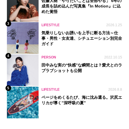
佐藤大樹「やりたいことは全部やる」 6年の
成長を詰め込んだ写真集『In Motion』に込
めた覚悟
3
LIFESTYLE
2026.1.25
気乗りしないお誘いを上手に断る方法～仕
事・男性・女友達、シチュエーション別完全
ガイド
4
PERSON
2022.10.15
田中みな実の“快感”な瞬間とは？愛犬とのラ
ブラブショットも公開
5
LIFESTYLE
2026.8.8
ページをめくるたび、海に沈み還る。沢尻エ
リカが導く‟深呼吸の夏”