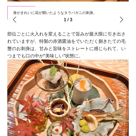
身がきれいに花が開いたようなタラバガニの刺身。
1
/
3
部位ごとに火入れを変えることで旨みが最大限に引き出さ
れていますが、特製の赤酒醤油をでいただく捌きたての毛
蟹のお刺身は、甘みと旨味をストレートに感じられて、い
つまでも口の中が‟美味しい”状態に。