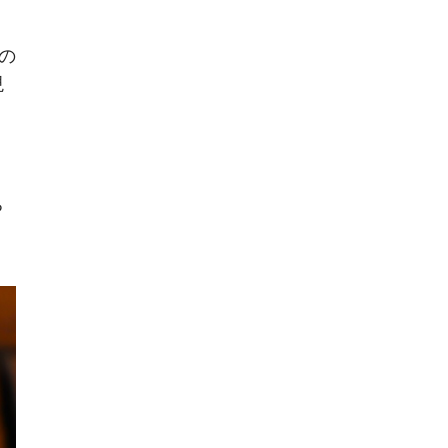
の
現
ク
ち