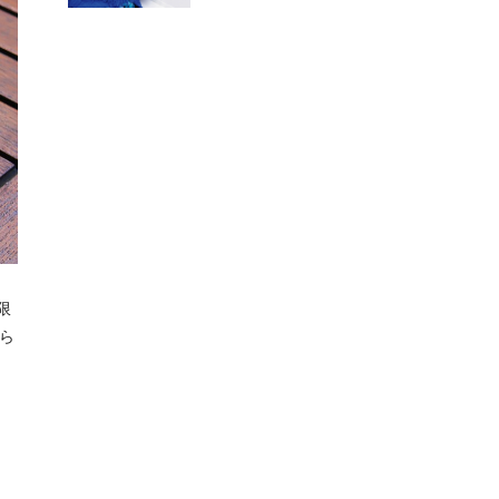
限
ちら
日