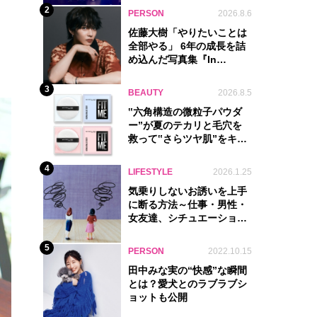
2
PERSON
2026.8.6
佐藤大樹「やりたいことは
全部やる」 6年の成長を詰
め込んだ写真集『In
Motion』に込めた覚悟
3
BEAUTY
2026.8.5
‟六角構造の微粒子パウダ
ー”が夏のテカリと毛穴を
救って‟さらツヤ肌”をキー
プ
4
LIFESTYLE
2026.1.25
気乗りしないお誘いを上手
に断る方法～仕事・男性・
女友達、シチュエーション
別完全ガイド
5
PERSON
2022.10.15
田中みな実の“快感”な瞬間
とは？愛犬とのラブラブシ
ョットも公開