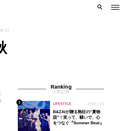
09.23
秋
Ranking
人気記事
に
け
1
LIFESTYLE
2026.7.31
B&ZAIが贈る熱狂の“夏物
語”！笑って、騒いで、心
をつなぐ『Summer Beat』