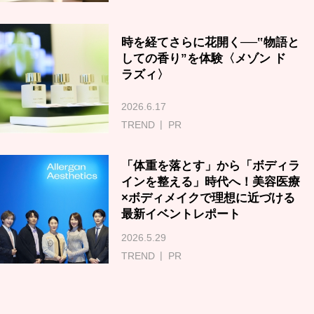
時を経てさらに花開く──‟物語と
しての香り”を体験〈メゾン ド
ラズィ〉
2026.6.17
TREND
PR
「体重を落とす」から「ボディラ
インを整える」時代へ！美容医療
×ボディメイクで理想に近づける
最新イベントレポート
2026.5.29
TREND
PR