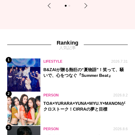
Previous
Next
1
2
Ranking
人気記事
1
LIFESTYLE
2026.7.31
B&ZAIが贈る熱狂の“夏物語”！笑って、騒
いで、心をつなぐ『Summer Beat』
2
PERSON
2026.8.2
TOA×YURARA×YUNA×MYU.Y×MANONが
クロストーク！CIRRAの夢と目標
3
PERSON
2026.8.6