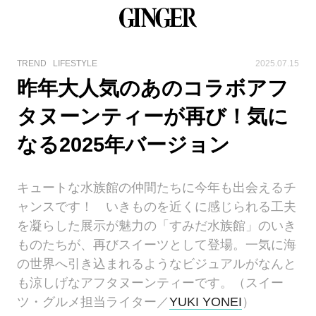
TREND
LIFESTYLE
2025.07.15
昨年大人気のあのコラボアフ
タヌーンティーが再び！気に
なる2025年バージョン
キュートな水族館の仲間たちに今年も出会えるチ
ャンスです！ いきものを近くに感じられる工夫
を凝らした展示が魅力の「すみだ水族館」のいき
ものたちが、再びスイーツとして登場。一気に海
の世界へ引き込まれるようなビジュアルがなんと
も涼しげなアフタヌーンティーです。（スイー
ツ・グルメ担当ライター／
YUKI YONEI
）