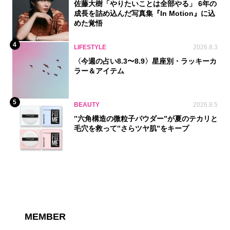
佐藤大樹「やりたいことは全部やる」 6年の
成長を詰め込んだ写真集『In Motion』に込
めた覚悟
4
LIFESTYLE
2026.8.3
〈今週の占い8.3〜8.9〉星座別・ラッキーカ
ラー＆アイテム
5
BEAUTY
2026.8.5
‟六角構造の微粒子パウダー”が夏のテカリと
毛穴を救って‟さらツヤ肌”をキープ
MEMBER