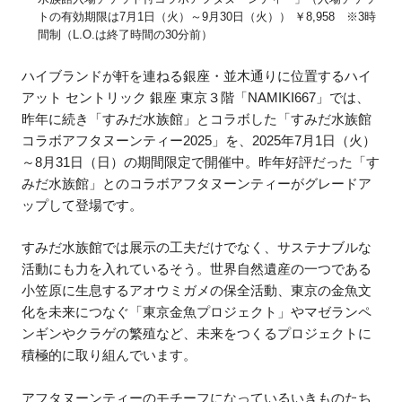
トの有効期限は7月1日（火）～9月30日（火）） ￥8,958 ※3時
間制（L.O.は終了時間の30分前）
ハイブランドが軒を連ねる銀座・並木通りに位置するハイ
アット セントリック 銀座 東京３階「NAMIKI667」では、
昨年に続き「すみだ水族館」とコラボした「すみだ水族館
コラボアフタヌーンティー2025」を、2025年7月1日（火）
～8月31日（日）の期間限定で開催中。昨年好評だった「す
みだ水族館」とのコラボアフタヌーンティーがグレードア
ップして登場です。
すみだ水族館では展示の工夫だけでなく、サステナブルな
活動にも力を入れているそう。世界自然遺産の一つである
小笠原に生息するアオウミガメの保全活動、東京の金魚文
化を未来につなぐ「東京金魚プロジェクト」やマゼランペ
ンギンやクラゲの繁殖など、未来をつくるプロジェクトに
積極的に取り組んでいます。
アフタヌーンティーのモチーフになっているいきものたち