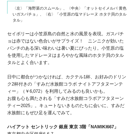
〈左〉「海野菜のスムール」、〈中央〉「オットセイメルバ 黄色
いガスパチョ」、〈右〉「小笠原の塩マドレーヌ ホタテ貝のタル
タル」
セイボリーは小笠原島の自然と水の風景を表現。ガスパチ
ョは赤ではない色合いがサプライズ！ ニンニクが効いた
パンチのある深い味わいは暑い夏にぴったり。小笠原の塩
を使用したマドレーヌはまろやかな風味のホタテ貝のタル
タルとよく合います。
日中に都合がつかなければ、カクテル1杯、お好みのドリン
ク2杯付きの「すみだ水族館コラボ ナイトアフタヌーンテ
ィー」（￥6,072）を利用してみるのも良いかも。
お腹も心も満たされる「すみだ水族館コラボアフタヌーン
ティー2025」。キュートないきものたちに会いに、すみだ
水族館にもぜひ足を運んでみて。
ハイアット セントリック 銀座 東京 3階「NAMIKI667」
東京都中央区銀座6-6-7