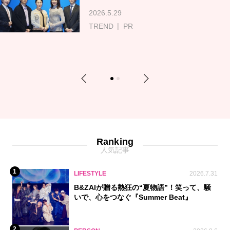
2026.5.29
TREND
PR
Previous
Next
1
2
Ranking
人気記事
1
LIFESTYLE
2026.7.31
B&ZAIが贈る熱狂の“夏物語”！笑って、騒
いで、心をつなぐ『Summer Beat』
2