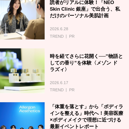
読者がリアルに体験！「NEO
Skin Clinic 銀座」で出合う、私
だけのパーソナル美肌計画
2026.6.28
TREND
PR
時を経てさらに花開く──‟物語と
しての香り”を体験〈メゾン ド
ラズィ〉
2026.6.17
TREND
PR
「体重を落とす」から「ボディラ
インを整える」時代へ！美容医療
×ボディメイクで理想に近づける
最新イベントレポート