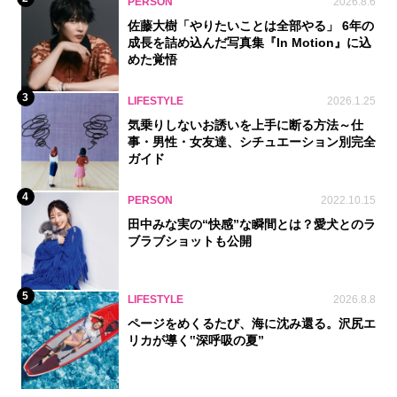
PERSON
2026.8.6
佐藤大樹「やりたいことは全部やる」 6年の
成長を詰め込んだ写真集『In Motion』に込
めた覚悟
3
LIFESTYLE
2026.1.25
気乗りしないお誘いを上手に断る方法～仕
事・男性・女友達、シチュエーション別完全
ガイド
4
PERSON
2022.10.15
田中みな実の“快感”な瞬間とは？愛犬とのラ
ブラブショットも公開
5
LIFESTYLE
2026.8.8
ページをめくるたび、海に沈み還る。沢尻エ
リカが導く‟深呼吸の夏”