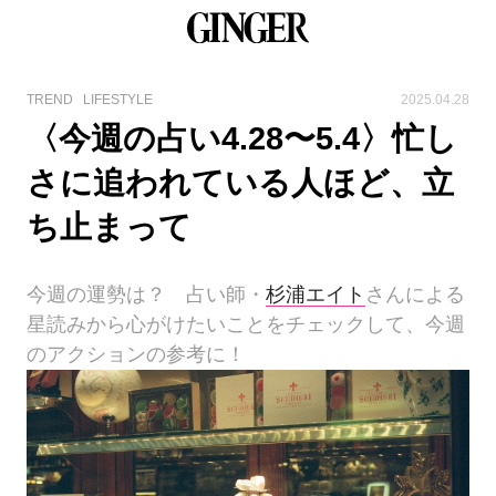
TREND
LIFESTYLE
2025.04.28
〈今週の占い4.28〜5.4〉忙し
さに追われている人ほど、立
ち止まって
今週の運勢は？ 占い師・
杉浦エイト
さんによる
星読みから心がけたいことをチェックして、今週
のアクションの参考に！