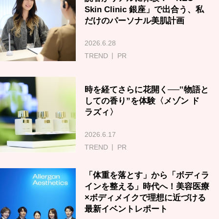
Skin Clinic 銀座」で出合う、私
だけのパーソナル美肌計画
2026.6.28
TREND
PR
時を経てさらに花開く──‟物語と
しての香り”を体験〈メゾン ド
ラズィ〉
2026.6.17
TREND
PR
「体重を落とす」から「ボディラ
インを整える」時代へ！美容医療
×ボディメイクで理想に近づける
最新イベントレポート