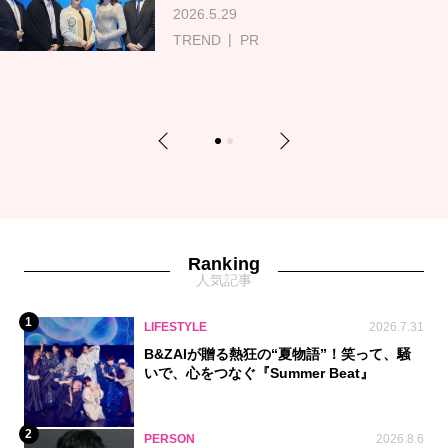
2026.5.29
TREND
PR
Previous
Next
1
2
Ranking
人気記事
1
LIFESTYLE
2026.7.31
B&ZAIが贈る熱狂の“夏物語”！笑って、騒
いで、心をつなぐ『Summer Beat』
2
PERSON
2026.8.6