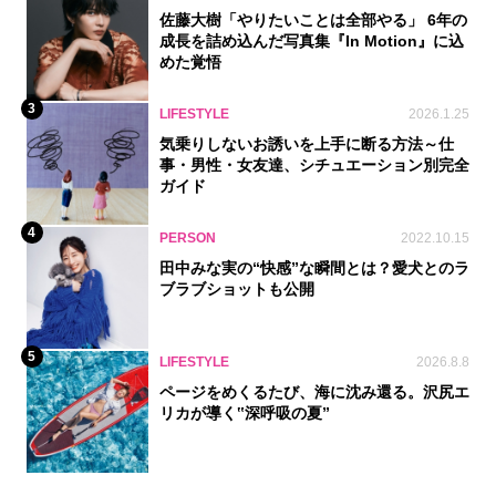
佐藤大樹「やりたいことは全部やる」 6年の
成長を詰め込んだ写真集『In Motion』に込
めた覚悟
3
LIFESTYLE
2026.1.25
気乗りしないお誘いを上手に断る方法～仕
事・男性・女友達、シチュエーション別完全
ガイド
4
PERSON
2022.10.15
田中みな実の“快感”な瞬間とは？愛犬とのラ
ブラブショットも公開
5
LIFESTYLE
2026.8.8
ページをめくるたび、海に沈み還る。沢尻エ
リカが導く‟深呼吸の夏”