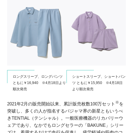
ロングスリーブ、ロングパンツ
ショートスリーブ、ショートパン
ともに￥16,940 ※4月18日より
ツ ともに￥15,950 ※4月18日
順次発売
より順次発売
※
2021年2月の販売開始以来、累計販売枚数100万セット
を
突破し、多くの人が指名するパジャマ界の新星ともいうべ
きTENTIAL（テンシャル）。一般医療機器のリカバリーウ
ェアであり、なかでもロングセラーの「BAKUNE」シリー
ズは、着用するだけで血行を促進し、疲労軽減や筋肉のコ