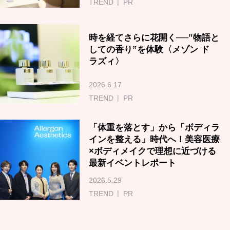
TREND
PR
時を経てさらに花開く──‟物語と
しての香り”を体験〈メゾン ド
ラズィ〉
2026.6.17
TREND
PR
「体重を落とす」から「ボディラ
インを整える」時代へ！美容医療
×ボディメイクで理想に近づける
最新イベントレポート
2026.5.29
TREND
PR