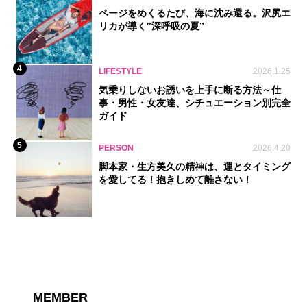
ページをめくるたび、海に沈み還る。沢尻エ
リカが導く‟深呼吸の夏”
4
LIFESTYLE
2026.1.25
気乗りしないお誘いを上手に断る方法～仕
事・男性・女友達、シチュエーション別完全
ガイド
5
PERSON
2026.4.20
脚本家・生方美久の精神は、運とタイミング
を愛してる！抱きしめて離さない！
MEMBER