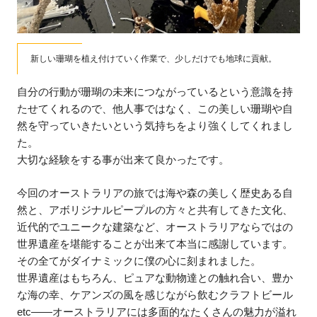
新しい珊瑚を植え付けていく作業で、少しだけでも地球に貢献。
自分の行動が珊瑚の未来につながっているという意識を持
たせてくれるので、他人事ではなく、この美しい珊瑚や自
然を守っていきたいという気持ちをより強くしてくれまし
た。
大切な経験をする事が出来て良かったです。
今回のオーストラリアの旅では海や森の美しく歴史ある自
然と、アボリジナルピープルの方々と共有してきた文化、
近代的でユニークな建築など、オーストラリアならではの
世界遺産を堪能することが出来て本当に感謝しています。
その全てがダイナミックに僕の心に刻まれました。
世界遺産はもちろん、ピュアな動物達との触れ合い、豊か
な海の幸、ケアンズの風を感じながら飲むクラフトビール
etc——オーストラリアには多面的なたくさんの魅力が溢れ