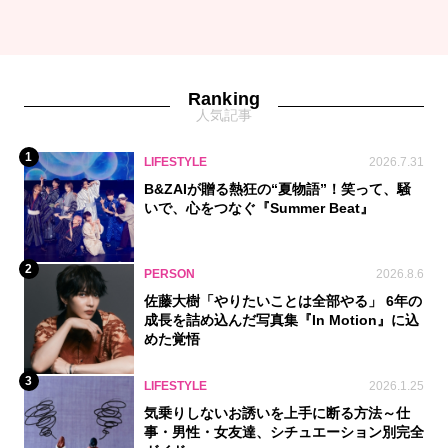
Ranking
人気記事
1
LIFESTYLE
2026.7.31
B&ZAIが贈る熱狂の“夏物語”！笑って、騒
いで、心をつなぐ『Summer Beat』
2
PERSON
2026.8.6
佐藤大樹「やりたいことは全部やる」 6年の
成長を詰め込んだ写真集『In Motion』に込
めた覚悟
3
LIFESTYLE
2026.1.25
気乗りしないお誘いを上手に断る方法～仕
事・男性・女友達、シチュエーション別完全