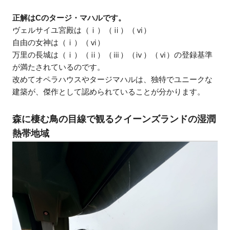
正解はCのタージ・マハルです。
ヴェルサイユ宮殿は（ⅰ）（ⅱ）（ⅵ）
自由の女神は（ⅰ）（ⅵ）
万里の長城は（ⅰ）（ⅱ）（ⅲ）（ⅳ）（ⅵ）の登録基準
が満たされているのです。
改めてオペラハウスやタージマハルは、独特でユニークな
建築が、傑作として認められていることが分かります。
森に棲む鳥の目線で観るクイーンズランドの湿潤
熱帯地域