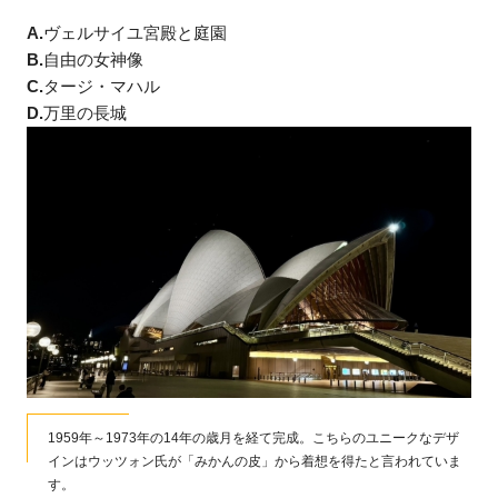
A.
ヴェルサイユ宮殿と庭園
B.
自由の女神像
C.
タージ・マハル
D.
万里の長城
1959年～1973年の14年の歳月を経て完成。こちらのユニークなデザ
インはウッツォン氏が「みかんの皮」から着想を得たと言われていま
す。