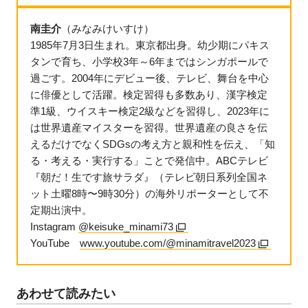
南圭介
（みなみけいすけ）
1985年7月3日生まれ。東京都出身。幼少期にパキス
タンで育ち、小学校3年～6年まではシンガポールで
過ごす。2004年にデビュー後、テレビ、舞台を中心
に俳優として活躍。検定習得も多数あり、漢字検定
準1級、ウイスキー検定2級などを習得し、2023年に
は世界遺産マイスターを習得。世界遺産の良さを伝
えるだけでなくSDGsの考え方と親和性を伝え、「知
る・考える・実行する」ことで発信中。ABCテレビ
『朝だ！生です旅サラダ』（テレビ朝日系列全国ネ
ット土曜8時〜9時30分）の海外リポーターとして不
定期出演中。
Instagram
@keisuke_minami73
YouTube
www.youtube.com/@minamitravel2023
あわせて読みたい