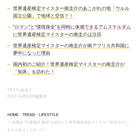
世界遺産検定マイスター南圭介のあこがれの地「ウルル
国立公園」で地球と交信？！
‟ロマン”と‟環境保全”を同時に体感できるアムステルダム
に世界遺産検定マイスターの南圭介は注目
世界遺産検定マイスターの南圭介が南アフリカ共和国に
夢中になった理由
国内初のご紹介！世界遺産検定マイスターの南圭介が
「知床」を訪れた！
TEXT=南圭介
EDIT=GINGER編集部
HOME
TREND
LIFESTYLE
旅番組で5週連続‟豪州”を紹介した世界遺産検定マイスター南圭介の‟こ
れもお伝えしたかった”