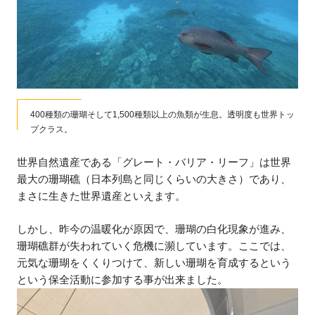
400種類の珊瑚そして1,500種類以上の魚類が生息。透明度も世界トッ
プクラス。
世界自然遺産である「グレート・バリア・リーフ」は世界
最大の珊瑚礁（日本列島と同じくらいの大きさ）であり、
まさに生きた世界遺産といえます。
しかし、昨今の温暖化が原因で、珊瑚の白化現象が進み、
珊瑚礁群が失われていく危機に瀕しています。ここでは、
元気な珊瑚をくくりつけて、新しい珊瑚を育成するという
という保全活動に参加する事が出来ました。