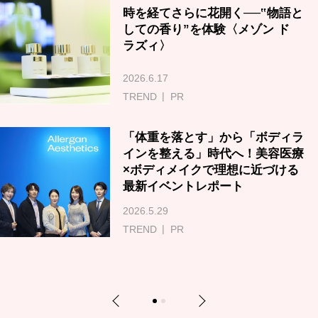
時を経てさらに花開く──‟物語と
しての香り”を体験〈メゾン ド
ラズィ〉
2026.6.17
TREND
PR
「体重を落とす」から「ボディラ
インを整える」時代へ！美容医療
×ボディメイクで理想に近づける
最新イベントレポート
2026.5.29
TREND
PR
Previous
Next
1
2