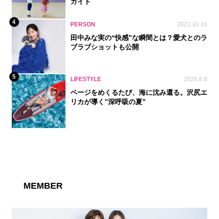
ガイド
4
PERSON
2022.10.15
田中みな実の“快感”な瞬間とは？愛犬とのラ
ブラブショットも公開
5
LIFESTYLE
2026.8.8
ページをめくるたび、海に沈み還る。沢尻エ
リカが導く‟深呼吸の夏”
MEMBER