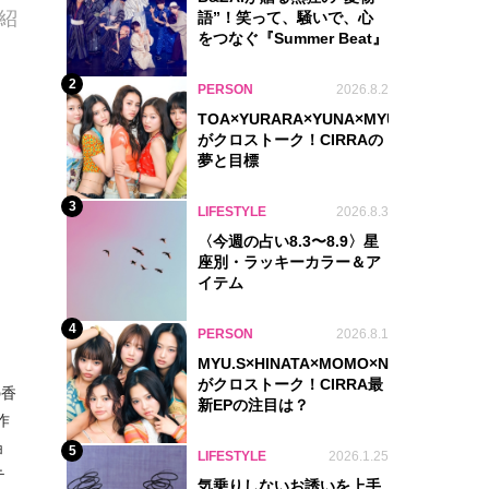
紹
語”！笑って、騒いで、心
をつなぐ『Summer Beat』
2
PERSON
2026.8.2
TOA×YURARA×YUNA×MYU.Y×MANON
がクロストーク！CIRRAの
夢と目標
3
LIFESTYLE
2026.8.3
〈今週の占い8.3〜8.9〉星
座別・ラッキーカラー＆ア
イテム
4
PERSON
2026.8.1
MYU.S×HINATA×MOMO×NIKORI×KOHA
がクロストーク！CIRRA最
の香
新EPの注目は？
作
ョ
5
LIFESTYLE
2026.1.25
テ
気乗りしないお誘いを上手