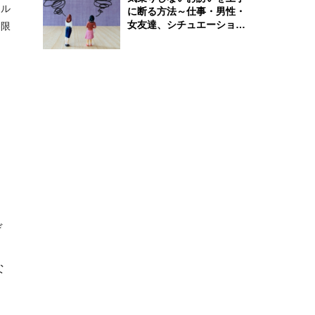
トル
に断る方法～仕事・男性・
女友達、シチュエーション
界限
別完全ガイド
デ
な