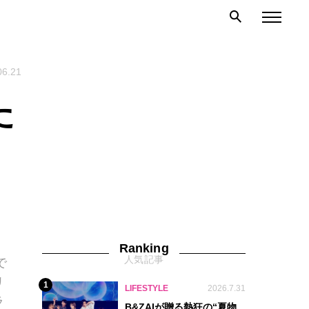
06.21
た
Ranking
人気記事
で
リ
1
LIFESTYLE
2026.7.31
ラ
B&ZAIが贈る熱狂の“夏物