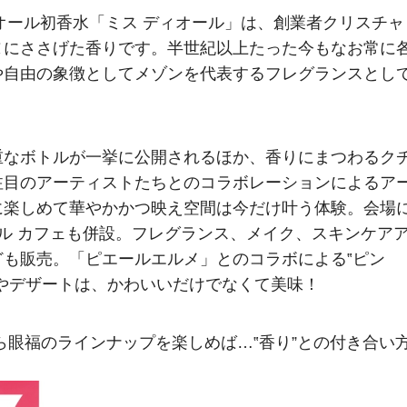
ィオール初香水「ミス ディオール」は、創業者クリスチャ
ヌにささげた香りです。半世紀以上たった今もなお常に
や自由の象徴としてメゾンを代表するフレグランスとし
重なボトルが一挙に公開されるほか、香りにまつわるク
注目のアーティストたちとのコラボレーションによるア
に楽しめて華やかかつ映え空間は今だけ叶う体験。会場
ール カフェも併設。フレグランス、メイク、スキンケア
も販売。「ピエールエルメ」とのコラボによる‟ピン
やデザートは、かわいいだけでなくて美味！
ら眼福のラインナップを楽しめば…‟香り”との付き合い