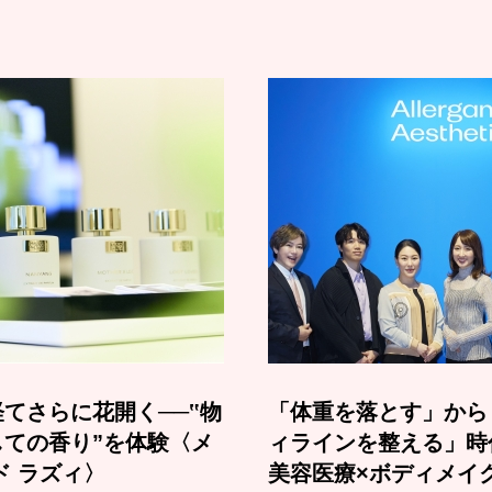
てさらに花開く──‟物
「体重を落とす」から
しての香り”を体験〈メ
ィラインを整える」時
ド ラズィ〉
美容医療×ボディメイ