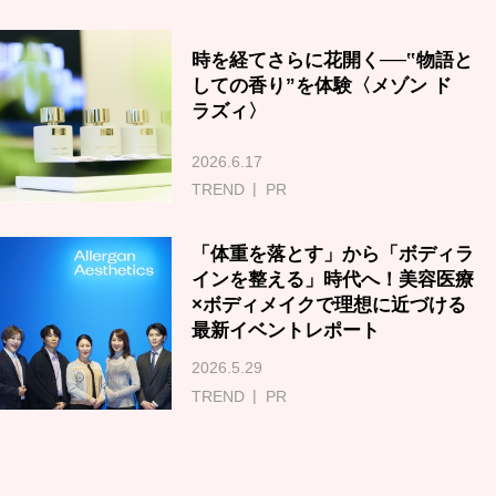
時を経てさらに花開く──‟物語と
しての香り”を体験〈メゾン ド
ラズィ〉
2026.6.17
TREND
PR
「体重を落とす」から「ボディラ
インを整える」時代へ！美容医療
×ボディメイクで理想に近づける
最新イベントレポート
2026.5.29
TREND
PR