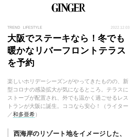
TREND
LIFESTYLE
2022.12.03
大阪でステーキなら！冬でも
暖かなリバーフロントテラス
を予約
楽しいホリデーシーズンがやってきたものの、新
型コロナの感染拡大が気になるところ。テラスに
ストーブが配置され、外でも温かく過ごせるレス
トランが大阪に誕生。ココなら安心！（ライター
／
和多亜希
）
西海岸のリゾート地をイメージした、