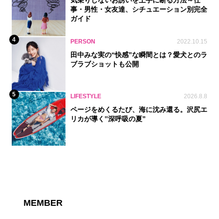
気乗りしないお誘いを上手に断る方法～仕
事・男性・女友達、シチュエーション別完全
ガイド
4
PERSON
2022.10.15
田中みな実の“快感”な瞬間とは？愛犬とのラ
ブラブショットも公開
5
LIFESTYLE
2026.8.8
ページをめくるたび、海に沈み還る。沢尻エ
リカが導く‟深呼吸の夏”
MEMBER