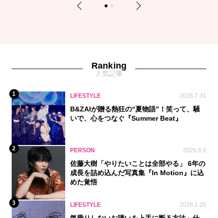
Previous
Next
1
2
Ranking
人気記事
1
LIFESTYLE
2026.7.31
B&ZAIが贈る熱狂の“夏物語”！笑って、騒
いで、心をつなぐ『Summer Beat』
2
PERSON
2026.8.6
佐藤大樹「やりたいことは全部やる」 6年の
成長を詰め込んだ写真集『In Motion』に込
めた覚悟
3
LIFESTYLE
2026.1.25