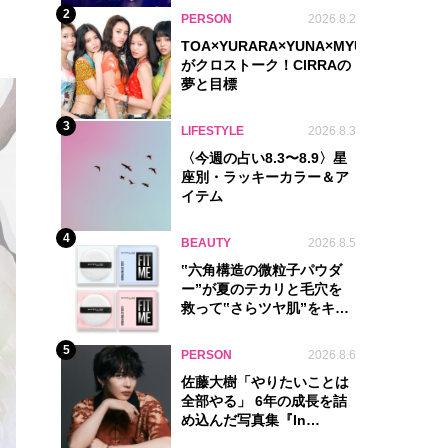
2
PERSON
2026.8.2
TOA×YURARA×YUNA×MYU.Y×MANON
がクロストーク！CIRRAの
夢と目標
3
LIFESTYLE
2026.8.3
〈今週の占い8.3〜8.9〉星
座別・ラッキーカラー＆ア
イテム
4
BEAUTY
2026.8.5
‟六角構造の微粒子パウダ
ー”が夏のテカリと毛穴を
救って‟さらツヤ肌”をキー
プ
5
PERSON
2026.8.6
佐藤大樹「やりたいことは
全部やる」 6年の成長を詰
め込んだ写真集『In
Motion』に込めた覚悟