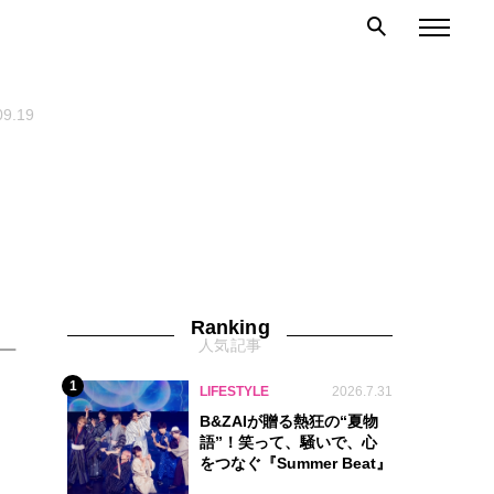
09.19
。
Ranking
人気記事
ー
。
1
LIFESTYLE
2026.7.31
B&ZAIが贈る熱狂の“夏物
語”！笑って、騒いで、心
をつなぐ『Summer Beat』