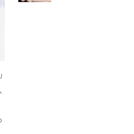
リ
イ
い
の