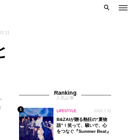
02.11
と
Ranking
人気記事
い
り
1
LIFESTYLE
2026.7.31
B&ZAIが贈る熱狂の“夏物
語”！笑って、騒いで、心
をつなぐ『Summer Beat』