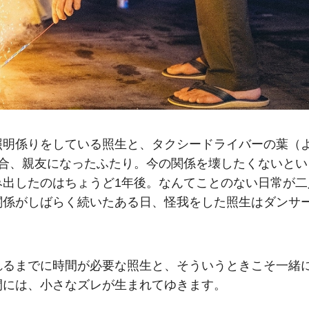
照明係りをしている照生と、タクシードライバーの葉（
投合、親友になったふたり。今の関係を壊したくないとい
み出したのはちょうど1年後。なんてことのない日常が二
関係がしばらく続いたある日、怪我をした照生はダンサ
れるまでに時間が必要な照生と、そういうときこそ一緒
間には、小さなズレが生まれてゆきます。