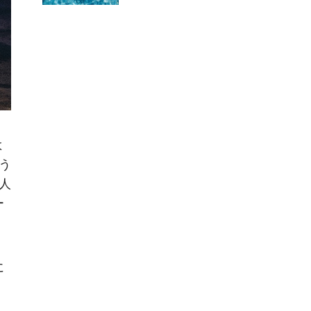
よ
う
人
ー
に