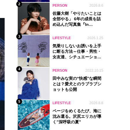
2
PERSON
2026.8.6
佐藤大樹「やりたいことは
全部やる」 6年の成長を詰
め込んだ写真集『In
Motion』に込めた覚悟
3
LIFESTYLE
2026.1.25
気乗りしないお誘いを上手
に断る方法～仕事・男性・
女友達、シチュエーション
別完全ガイド
4
PERSON
2022.10.15
田中みな実の“快感”な瞬間
とは？愛犬とのラブラブシ
ョットも公開
5
LIFESTYLE
2026.8.8
ページをめくるたび、海に
沈み還る。沢尻エリカが導
く‟深呼吸の夏”