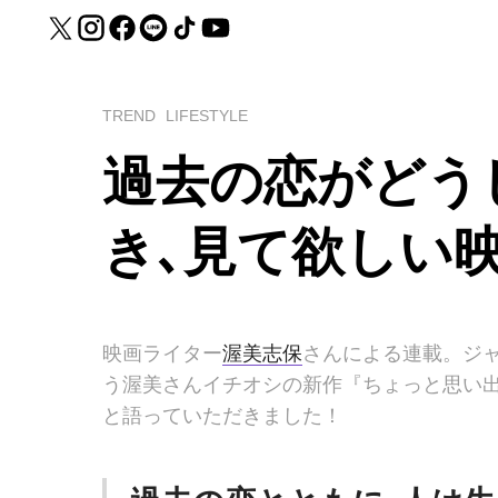
TREND
LIFESTYLE
過去の恋がどう
き､見て欲しい
映画ライター
渥美志保
さんによる連載。ジ
う渥美さんイチオシの新作『ちょっと思い
と語っていただきました！