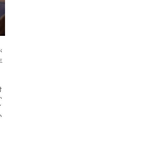
が
生
付
か
イ
い