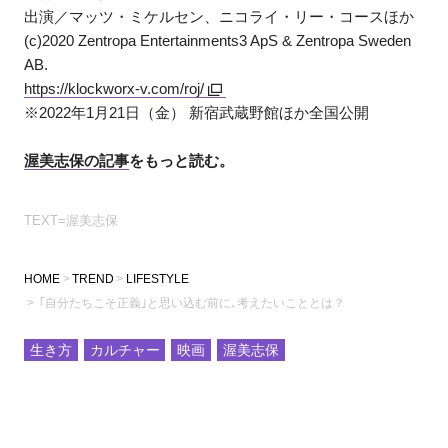
出演／マッツ・ミケルセン、ニコライ・リー・コースほか
(c)2020 Zentropa Entertainments3 ApS & Zentropa Sweden
AB.
https://klockworx-v.com/roj/
※2022年1月21日（金） 新宿武蔵野館ほか全国公開
渥美志保の記事
をもっと読む。
TEXT=渥美志保
HOME
TREND
LIFESTYLE
｢自分たちこそ正義｣と思い込む前に､考えたいこととは？
生き方
カルチャー
映画
渥美志保