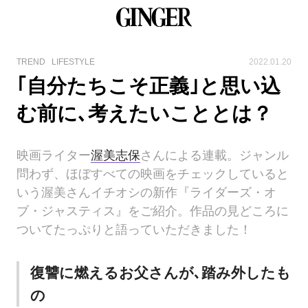
TREND
LIFESTYLE
2022.01.20
｢自分たちこそ正義｣と思い込
む前に､考えたいこととは？
映画ライター
渥美志保
さんによる連載。ジャンル
問わず、ほぼすべての映画をチェックしていると
いう渥美さんイチオシの新作『ライダーズ・オ
ブ・ジャスティス』をご紹介。作品の見どころに
ついてたっぷりと語っていただきました！
復讐に燃えるお父さんが､踏み外したも
の