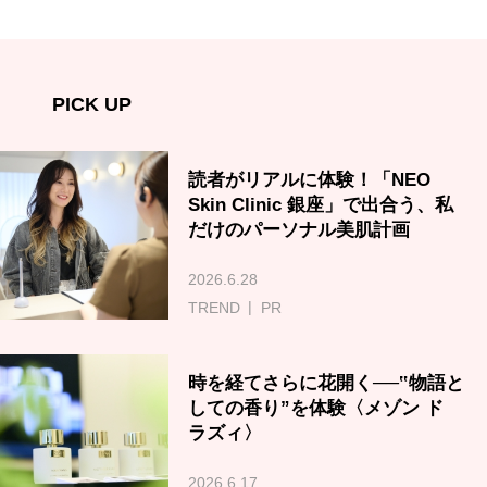
PICK UP
読者がリアルに体験！「NEO
Skin Clinic 銀座」で出合う、私
だけのパーソナル美肌計画
2026.6.28
TREND
PR
時を経てさらに花開く──‟物語と
しての香り”を体験〈メゾン ド
ラズィ〉
2026.6.17