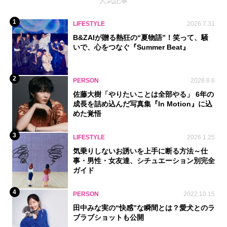
人気記事
1
LIFESTYLE
2026.7.31
B&ZAIが贈る熱狂の“夏物語”！笑って、騒
いで、心をつなぐ『Summer Beat』
2
PERSON
2026.8.6
佐藤大樹「やりたいことは全部やる」 6年の
成長を詰め込んだ写真集『In Motion』に込
めた覚悟
3
LIFESTYLE
2026.1.25
気乗りしないお誘いを上手に断る方法～仕
事・男性・女友達、シチュエーション別完全
ガイド
4
PERSON
2022.10.15
田中みな実の“快感”な瞬間とは？愛犬とのラ
ブラブショットも公開