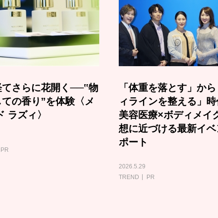
てさらに花開く──‟物
「体重を落とす」から
しての香り”を体験〈メ
ィラインを整える」時
ド ラズィ〉
美容医療×ボディメイ
想に近づける最新イベ
ポート
PR
2026.5.29
TREND
PR