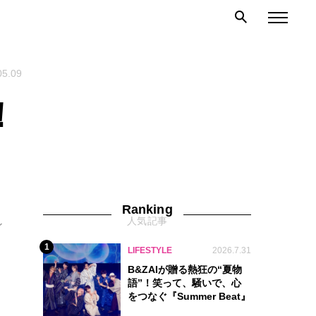
05.09
！
Ranking
人気記事
レ
1
LIFESTYLE
2026.7.31
B&ZAIが贈る熱狂の“夏物
語”！笑って、騒いで、心
をつなぐ『Summer Beat』