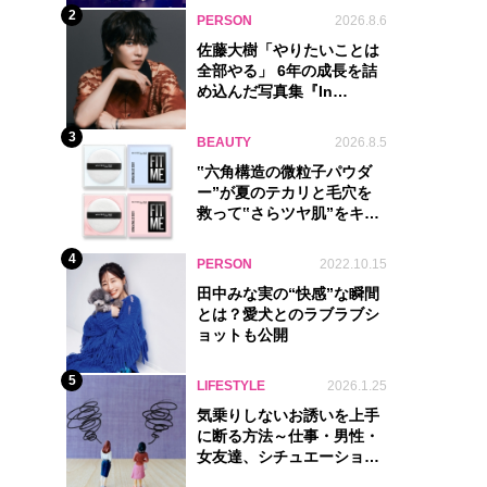
2
PERSON
2026.8.6
佐藤大樹「やりたいことは
全部やる」 6年の成長を詰
め込んだ写真集『In
Motion』に込めた覚悟
3
BEAUTY
2026.8.5
‟六角構造の微粒子パウダ
ー”が夏のテカリと毛穴を
救って‟さらツヤ肌”をキー
プ
4
PERSON
2022.10.15
田中みな実の“快感”な瞬間
とは？愛犬とのラブラブシ
ョットも公開
5
LIFESTYLE
2026.1.25
気乗りしないお誘いを上手
に断る方法～仕事・男性・
女友達、シチュエーション
別完全ガイド