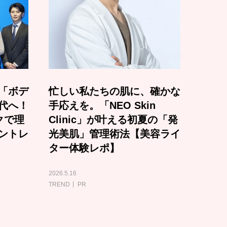
「ボデ
忙しい私たちの肌に、確かな
代へ！
手応えを。「NEO Skin
クで理
Clinic」が叶える初夏の「発
ントレ
光美肌」管理術法【美容ライ
ター体験レポ】
2026.5.16
TREND
PR