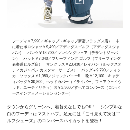
フーディ￥7,990／ギャップ（ギャップ新宿フラッグス店） 中
に着たポロシャツ￥9,490／アディダスゴルフ（アディダスジャ
パン） パンツ￥18,700／マンシングウェア（デサントジャパ
ン） ハット￥7,040／ブリーフィング ゴルフ（ブリーフィング
表参道ヒルズ店） サングラス￥23,430／レイバン（ルックスオ
ティカジャパン カスタマーサービス） バッグ￥9,790／ティッ
カ ソックス￥1,980／ジャックバニー!! 靴￥12,100、キャデ
ィバッグ￥30,800、ヘッドカバー（ドライバー、フェアウェイウ
ッド、ユーティリティ）各￥3,960／すべてコンバース（コンバ
ースインフォメーションセンター）
タウンからグリーンへ、着替えなしでもOK！ シンプルな
白のフーディはマストハブ。足元には「こう見えて実はゴ
ルフシューズ」のコンバースハイカットを登板！