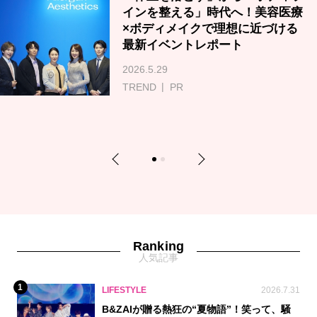
インを整える」時代へ！美容医療
×ボディメイクで理想に近づける
最新イベントレポート
2026.5.29
TREND
PR
Previous
Next
1
2
Ranking
人気記事
1
LIFESTYLE
2026.7.31
B&ZAIが贈る熱狂の“夏物語”！笑って、騒