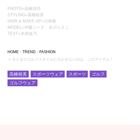
PHOTO=高橋淳司
STYLING=高橋裕美
HAIR & MAKE-UP=川嵜瞳
MODEL=伊藤ニーナ、谷川りさこ
TEXT=木村綾乃
HOME
TREND
FASHION
今どきのゴルフスタイルに欠かせないのは…このアイテム！
高橋裕美
スポーツウェア
スポーツ
ゴルフ
ゴルフウェア