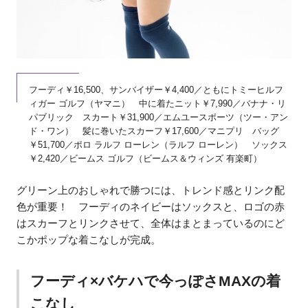
フーディ￥16,500、サンバイザー￥4,400／ともにトミーヒルフ
ィガー ゴルフ（ヤマニ） 中に着たニット￥7,990／バナナ・リ
パブリック スカート￥31,900／エムユースポーツ（ツー・アン
ド・ワン） 髪に巻いたスカーフ￥17,600／マニプリ バッグ
￥51,700／ポロ ラルフ ローレン（ラルフ ローレン） ソックス
￥2,420／ビームス ゴルフ（ビームス＆ウィンズ 有楽町）
グリーン上のおしゃれで勝つには、トレンド感とリンク配
色が重要！ フーディのネイビーはソックスと、ロゴの赤
はスカーフとリンクさせて、全体はまとまっているのにど
こかポップな着こなしが完成。
フーディ×バケハで今っぽさMAXの着
こなし