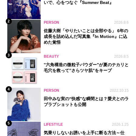
いで、心をつなぐ『Summer Beat』
2
PERSON
2026.8.6
佐藤大樹「やりたいことは全部やる」 6年の
成長を詰め込んだ写真集『In Motion』に込
めた覚悟
3
BEAUTY
2026.8.5
‟六角構造の微粒子パウダー”が夏のテカリと
毛穴を救って‟さらツヤ肌”をキープ
4
PERSON
2022.10.15
田中みな実の“快感”な瞬間とは？愛犬とのラ
ブラブショットも公開
5
LIFESTYLE
2026.1.25
気乗りしないお誘いを上手に断る方法～仕