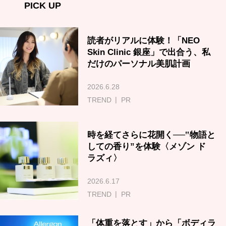
PICK UP
読者がリアルに体験！「NEO
Skin Clinic 銀座」で出合う、私
だけのパーソナル美肌計画
2026.6.28
TREND
PR
時を経てさらに花開く──‟物語と
しての香り”を体験〈メゾン ド
ラズィ〉
2026.6.17
TREND
PR
「体重を落とす」から「ボディラ