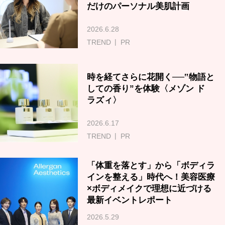
だけのパーソナル美肌計画
2026.6.28
TREND
PR
時を経てさらに花開く──‟物語と
しての香り”を体験〈メゾン ド
ラズィ〉
2026.6.17
TREND
PR
「体重を落とす」から「ボディラ
インを整える」時代へ！美容医療
×ボディメイクで理想に近づける
最新イベントレポート
2026.5.29