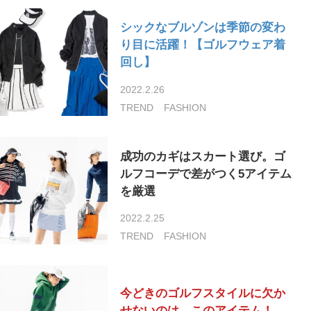
シックなブルゾンは季節の変わ
り目に活躍！【ゴルフウェア着
回し】
2022.2.26
TREND
FASHION
成功のカギはスカート選び。ゴ
ルフコーデで差がつく5アイテム
を厳選
2022.2.25
TREND
FASHION
今どきのゴルフスタイルに欠か
せないのは…このアイテム！