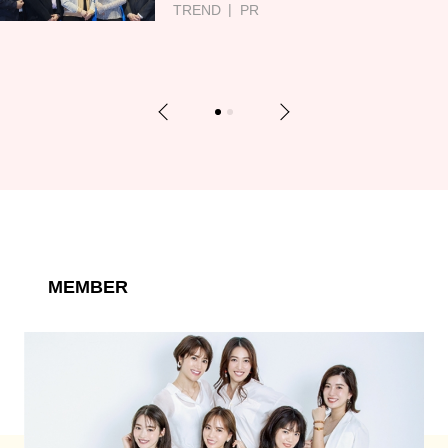
TREND
PR
Previous
Next
1
2
MEMBER