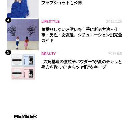
ブラブショットも公開
4
LIFESTYLE
2026.1.25
気乗りしないお誘いを上手に断る方法～仕
事・男性・女友達、シチュエーション別完全
ガイド
5
BEAUTY
2026.8.5
‟六角構造の微粒子パウダー”が夏のテカリと
毛穴を救って‟さらツヤ肌”をキープ
MEMBER