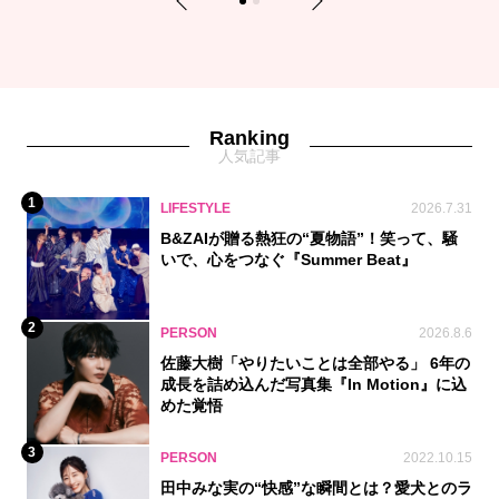
Previous
Next
1
2
Ranking
人気記事
1
LIFESTYLE
2026.7.31
B&ZAIが贈る熱狂の“夏物語”！笑って、騒
いで、心をつなぐ『Summer Beat』
2
PERSON
2026.8.6
佐藤大樹「やりたいことは全部やる」 6年の
成長を詰め込んだ写真集『In Motion』に込
めた覚悟
3
PERSON
2022.10.15
田中みな実の“快感”な瞬間とは？愛犬とのラ