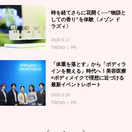
時を経てさらに花開く──‟物語と
しての香り”を体験〈メゾン ド
ラズィ〉
2026.6.17
TREND
PR
「体重を落とす」から「ボディラ
インを整える」時代へ！美容医療
×ボディメイクで理想に近づける
最新イベントレポート
2026.5.29
TREND
PR