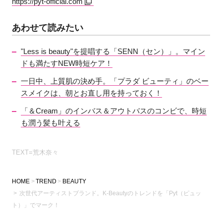
https://pyt-official.com
あわせて読みたい
"Less is beauty"を提唱する「SENN（セン）」。マイン
ドも満たすNEW時短ケア！
一日中、上質肌の決め手。「プラダ ビューティ」のベー
スメイクは、朝とお直し用を持っておく！
「＆Cream」のインバス＆アウトバスのコンビで、時短
も潤う髪も叶える
TEXT=荒木奈々
HOME
TREND
BEAUTY
次世代アーティストブランド。K-Beautyのトレンドを「Pyt（ピュッ
ト）」でマーク！