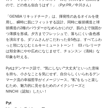
ので、どの色も似合うはず！」（Pyt PR／中川さん）
「GENBA リキッドチーク」は、揮発性のあるオイルを使
用し、瞬時に肌にフィットする設計。同時に板状構造と球
状構造の2種のパウダーがなめらかにのび、肌の上で強固か
つ薄膜を形成。夕方までフレッシュで、落ちにくい血色感
を演出する。ダソムさんがこだわった全5色は、すべてふわ
っと頬になじむミルキーミュートトーン！ 03 バレリーナ
は頬全体にやや広めになじませて、チョンスン（清純）な
印象を叶える。
Pytはデンマーク語で、“気にしない”“大丈夫”といった意味
を持ち、小さなことを気にせず、自分らしくいられるデン
マーク流の幸福哲学がイメージソース。“私”をもっと楽し
むため、魅力的に見せるためのメイクシリーズと
NINCHI（認知）したい！
Pyt