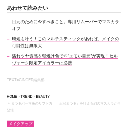
あわせて読みたい
目元のために今すべきこと。専用リムーバーでマスカラ
オフ
時短も叶う！このマルチスティックがあれば、メイクの
可能性は無限大
濡れツヤ質感＆朝焼け色で即‟エモい目元”が実現！セル
ヴォーク限定アイカラーは必携
TEXT=GINGER編集部
HOME
TREND
BEAUTY
まつ毛パーマ級のリフト力！「王冠まつ毛」を叶える幻のマスカラが再
登場
メイクアップ