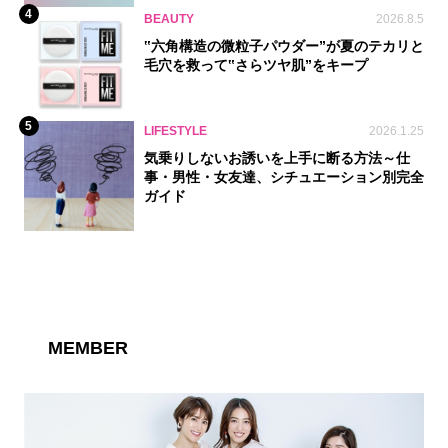
4
BEAUTY
2026.8.5
‟六角構造の微粒子パウダー”が夏のテカリと
毛穴を救って‟さらツヤ肌”をキープ
5
LIFESTYLE
2026.1.25
気乗りしないお誘いを上手に断る方法～仕
事・男性・女友達、シチュエーション別完全
ガイド
MEMBER