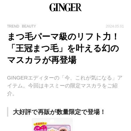
TREND
BEAUTY
2024.05.01
まつ毛パーマ級のリフト力！
「王冠まつ毛」を叶える幻の
マスカラが再登場
GINGERエディターの「今、これが気になる」ア
イテム。今回はキスミーの限定マスカラをご紹
介。
大好評で再販が数量限定で登場！