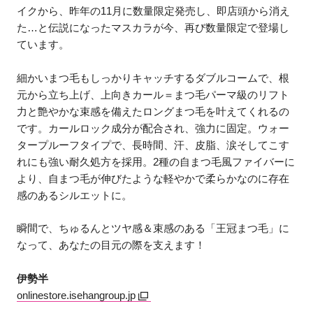
イクから、昨年の11月に数量限定発売し、即店頭から消え
た…と伝説になったマスカラが今、再び数量限定で登場し
ています。
細かいまつ毛もしっかりキャッチするダブルコームで、根
元から立ち上げ、上向きカール＝まつ毛パーマ級のリフト
力と艶やかな束感を備えたロングまつ毛を叶えてくれるの
です。カールロック成分が配合され、強力に固定。ウォー
タープルーフタイプで、長時間、汗、皮脂、涙そしてこす
れにも強い耐久処方を採用。2種の自まつ毛風ファイバーに
より、自まつ毛が伸びたような軽やかで柔らかなのに存在
感のあるシルエットに。
瞬間で、ちゅるんとツヤ感＆束感のある「王冠まつ毛」に
なって、あなたの目元の際を支えます！
伊勢半
onlinestore.isehangroup.jp