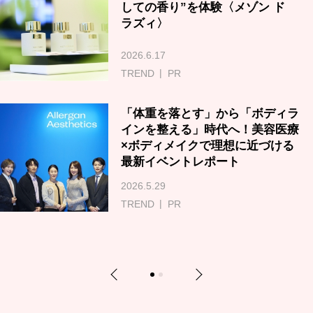
しての香り”を体験〈メゾン ド
ラズィ〉
2026.6.17
TREND
PR
「体重を落とす」から「ボディラ
インを整える」時代へ！美容医療
×ボディメイクで理想に近づける
最新イベントレポート
2026.5.29
TREND
PR
Previous
Next
1
2