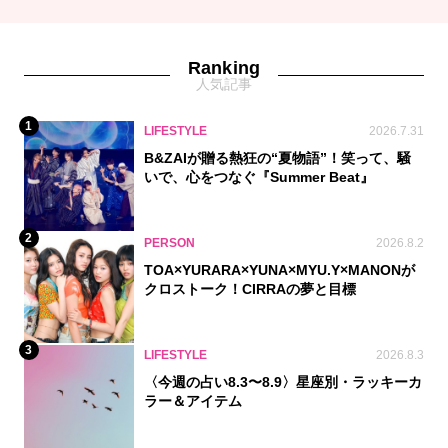
Ranking
人気記事
1
LIFESTYLE
2026.7.31
B&ZAIが贈る熱狂の“夏物語”！笑って、騒
いで、心をつなぐ『Summer Beat』
2
PERSON
2026.8.2
TOA×YURARA×YUNA×MYU.Y×MANONが
クロストーク！CIRRAの夢と目標
3
LIFESTYLE
2026.8.3
〈今週の占い8.3〜8.9〉星座別・ラッキーカ
ラー＆アイテム