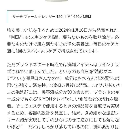
リッチ フォーム クレンザー 150ml ￥4.620／MEM
強く美しい肌を作るために2024年1月16日から発売された
「MEM」のスキンケア6品。要らないものを取り除き、必
要なものだけで肌を満たすその浄化美容は、毎日のケアと
週に1回のスペシャルケアで構成されています。
ただブランドスタート時点では洗顔アイテムはラインナッ
プされていませんでした。というのも自らを‟洗顔マニ
ア”という瀬戸口さんなので、成分はもちろん‟泡の質”への
思いが強く…満を持して約3ヵ月後に発売。こだわり抜いた
この泡洗顔には、美容液成分が90％含まれ、ブランドのキ
ー成分でもある‟KIYOHクレイ”が古い角質などの汚れを吸
着。そしてエステで使用するときの泡品質を自宅でも実現
するため、容器の設計を見直し、結果、きめ細かな濃密ク
リーム泡が実現して手のひらにのせて逆さにしても落ちな
いほど！ 汚れはしっかり落ちているのに、洗いあがりは