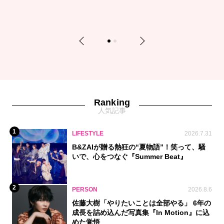
Previous
Next
1
2
Ranking
人気記事
1
LIFESTYLE
2026.7.31
B&ZAIが贈る熱狂の“夏物語”！笑って、騒
いで、心をつなぐ『Summer Beat』
2
PERSON
2026.8.6
佐藤大樹「やりたいことは全部やる」 6年の
成長を詰め込んだ写真集『In Motion』に込
めた覚悟