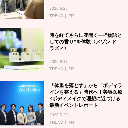
2026.6.28
TREND
PR
時を経てさらに花開く──‟物語と
しての香り”を体験〈メゾン ド
ラズィ〉
2026.6.17
TREND
PR
「体重を落とす」から「ボディラ
インを整える」時代へ！美容医療
×ボディメイクで理想に近づける
最新イベントレポート
2026.5.29
TREND
PR