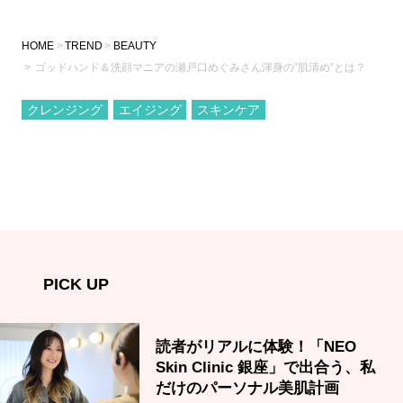
HOME
TREND
BEAUTY
ゴッドハンド＆洗顔マニアの瀬戸口めぐみさん渾身の‟肌清め”とは？
クレンジング
エイジング
スキンケア
PICK UP
読者がリアルに体験！「NEO
Skin Clinic 銀座」で出合う、私
だけのパーソナル美肌計画