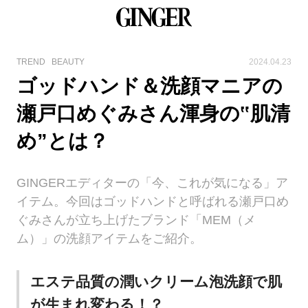
TREND
BEAUTY
2024.04.23
ゴッドハンド＆洗顔マニアの
瀬戸口めぐみさん渾身の‟肌清
め”とは？
GINGERエディターの「今、これが気になる」ア
イテム。今回はゴッドハンドと呼ばれる瀬戸口め
ぐみさんが立ち上げたブランド「MEM（メ
ム）」の洗顔アイテムをご紹介。
エステ品質の潤いクリーム泡洗顔で肌
が生まれ変わる！？