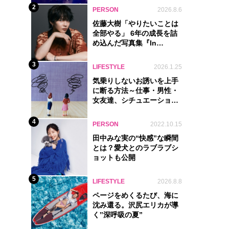
2
PERSON
2026.8.6
佐藤大樹「やりたいことは
全部やる」 6年の成長を詰
め込んだ写真集『In
Motion』に込めた覚悟
3
LIFESTYLE
2026.1.25
気乗りしないお誘いを上手
に断る方法～仕事・男性・
女友達、シチュエーション
別完全ガイド
4
PERSON
2022.10.15
田中みな実の“快感”な瞬間
とは？愛犬とのラブラブシ
ョットも公開
5
LIFESTYLE
2026.8.8
ページをめくるたび、海に
沈み還る。沢尻エリカが導
く‟深呼吸の夏”