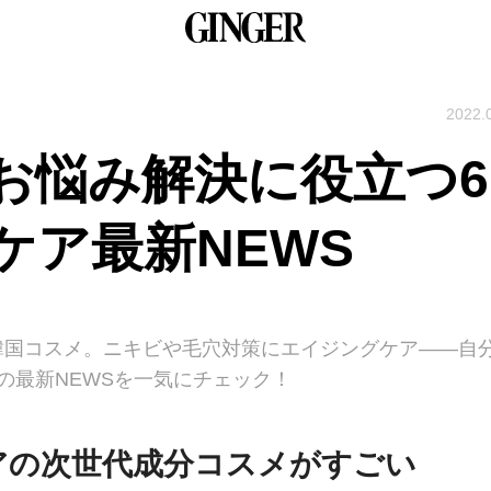
2022.
お悩み解決に役立つ6
ケア最新NEWS
韓国コスメ。ニキビや毛穴対策にエイジングケア――自
の最新NEWSを一気にチェック！
ケアの次世代成分コスメがすごい