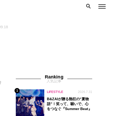
09.18
Ranking
人気記事
分
1
LIFESTYLE
2026.7.31
B&ZAIが贈る熱狂の“夏物
語”！笑って、騒いで、心
をつなぐ『Summer Beat』