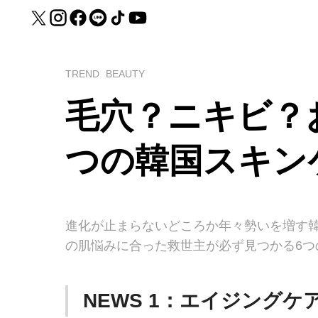
TREND
BEAUTY
毛穴？ニキビ？
つの韓国スキン
進化が止まらないどころか年々勢いを増す
の肌悩みに合った救世主が必ず見つかる6つ
NEWS 1：エイジング