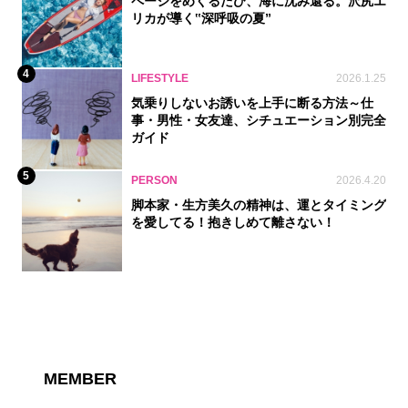
ページをめくるたび、海に沈み還る。沢尻エ
リカが導く‟深呼吸の夏”
4
LIFESTYLE
2026.1.25
気乗りしないお誘いを上手に断る方法～仕
事・男性・女友達、シチュエーション別完全
ガイド
5
PERSON
2026.4.20
脚本家・生方美久の精神は、運とタイミング
を愛してる！抱きしめて離さない！
MEMBER