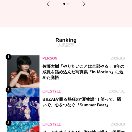
Previous
Next
1
2
Ranking
人気記事
1
PERSON
2026.8.6
佐藤大樹「やりたいことは全部やる」 6年の
成長を詰め込んだ写真集『In Motion』に込
めた覚悟
2
LIFESTYLE
2026.7.31
B&ZAIが贈る熱狂の“夏物語”！笑って、騒
いで、心をつなぐ『Summer Beat』
3
LIFESTYLE
2026.8.8