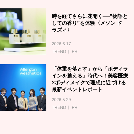
時を経てさらに花開く──‟物語と
しての香り”を体験〈メゾン ド
ラズィ〉
2026.6.17
TREND
PR
「体重を落とす」から「ボディラ
インを整える」時代へ！美容医療
×ボディメイクで理想に近づける
最新イベントレポート
2026.5.29
TREND
PR