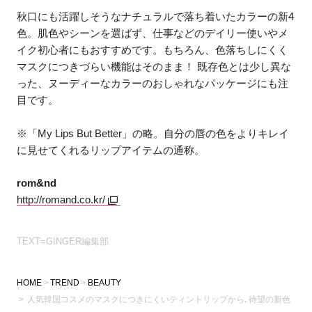
秋口にも活躍しそうなナチュラルで落ち着いたカラーの新4
色。肌色やシーンを選ばず、仕事などのデイリー使いやメ
イク初心者にもおすすめです。もちろん、色落ちしにくく
マスクにつきづらい機能はそのまま！ 既存色とは少し異な
った、ヌーディーなカラーのおしゃれなパッケージにも注
目です。
※「My Lips But Better」の略。自分の唇の色をよりキレイ
に見せてくれるリップアイテムの通称。
rom&nd
http://romand.co.kr/
TEXT=GINGER編集部
HOME
TREND
BEAUTY
人気韓国コスメのマスクにつきにくいティントリップから､待望の新色