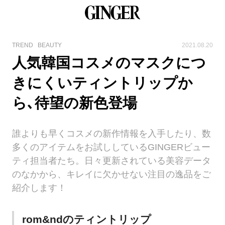
TREND
BEAUTY
2021.08.20
人気韓国コスメのマスクにつ
きにくいティントリップか
ら､待望の新色登場
誰よりも早くコスメの新作情報を入手したり、数
多くのアイテムをお試ししているGINGERビュー
ティ担当者たち。日々更新されている美容データ
のなかから、キレイに欠かせない注目の逸品をご
紹介します！
rom&ndのティントリップ