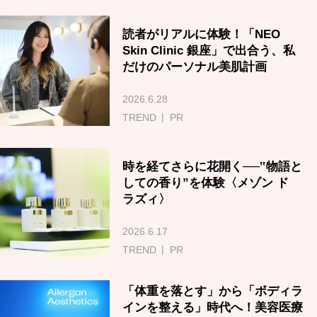
読者がリアルに体験！「NEO
Skin Clinic 銀座」で出合う、私
だけのパーソナル美肌計画
2026.6.28
TREND
PR
時を経てさらに花開く──‟物語と
しての香り”を体験〈メゾン ド
ラズィ〉
2026.6.17
TREND
PR
「体重を落とす」から「ボディラ
インを整える」時代へ！美容医療