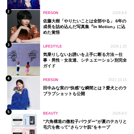
2
PERSON
2026.8.6
佐藤大樹「やりたいことは全部やる」 6年の
成長を詰め込んだ写真集『In Motion』に込
めた覚悟
3
LIFESTYLE
2026.1.25
気乗りしないお誘いを上手に断る方法～仕
事・男性・女友達、シチュエーション別完全
ガイド
4
PERSON
2022.10.15
田中みな実の“快感”な瞬間とは？愛犬とのラ
ブラブショットも公開
5
BEAUTY
2026.8.5
‟六角構造の微粒子パウダー”が夏のテカリと
毛穴を救って‟さらツヤ肌”をキープ