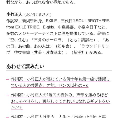
我ながら、あっぱれな食い意地である。
小竹正人
（おだけまさと）
作詞家。新潟県出身。EXILE、三代目J SOUL BROTHERS
from EXILE TRIBE、E-girls、中島美嘉、小泉今日子など、
多数のメジャーアーティストに詞を提供している。著書に
『空に住む』『三角のオーロラ』（ともに講談社）、『あ
の日、あの曲、あの人は』（幻冬舎）、『ラウンドトリッ
プ 往復書簡（共著・片寄涼太）』（新潮社）がある。
あわせて読みたい
作詞家・小竹正人が感じている何十年も第一線で活躍し
ている人の共通点。才能、センス以外の＋α
作詞家・小竹正人の1週間の春休み。声帯を痛めるほど
おしゃべりをし、美味しくてきれいになれるギフトをい
ただく
作詞家・小竹正人は思う。人生は「出会いと別れと再