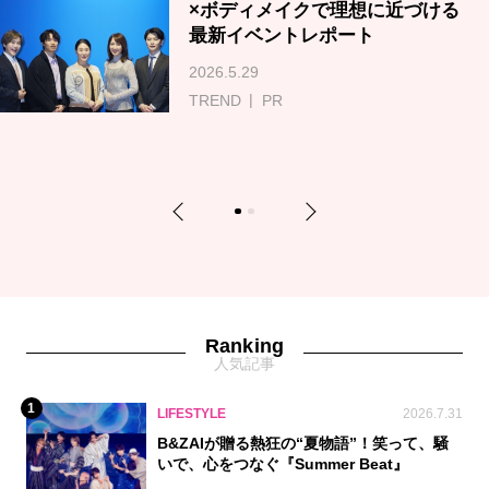
×ボディメイクで理想に近づける
最新イベントレポート
2026.5.29
TREND
PR
Previous
Next
1
2
Ranking
人気記事
1
LIFESTYLE
2026.7.31
B&ZAIが贈る熱狂の“夏物語”！笑って、騒
いで、心をつなぐ『Summer Beat』