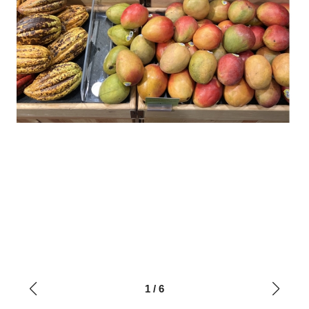
1
/
6