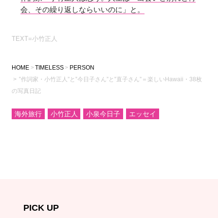
会、その繰り返しならいいのに」と。
TEXT=小竹正人
HOME
TIMELESS
PERSON
‟作詞家・小竹正人”と‟今日子さん”と‟直子さん”＝楽しいHawaii・38枚
の写真日記
海外旅行
小竹正人
小泉今日子
エッセイ
PICK UP