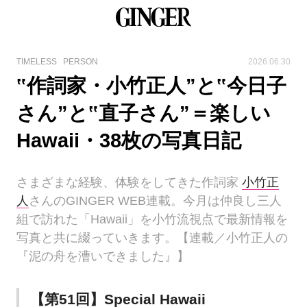
TIMELESS
PERSON
2026.06.30
‟作詞家・小竹正人”と‟今日子
さん”と‟直子さん”＝楽しい
Hawaii・38枚の写真日記
さまざまな経験、体験をしてきた作詞家
小竹正
人
さんのGINGER WEB連載。今月は仲良し三人
組で訪れた「Hawaii」を小竹流視点で最新情報を
写真と共に綴っていきます。【連載／小竹正人の
『泥の舟を漕いできました』】
【第51回】Special Hawaii