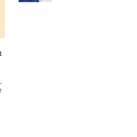
は
ん
分
、