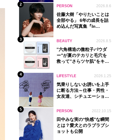
2
PERSON
2026.8.6
佐藤大樹「やりたいことは
全部やる」 6年の成長を詰
め込んだ写真集『In
Motion』に込めた覚悟
3
BEAUTY
2026.8.5
‟六角構造の微粒子パウダ
ー”が夏のテカリと毛穴を
救って‟さらツヤ肌”をキー
プ
4
LIFESTYLE
2026.1.25
気乗りしないお誘いを上手
に断る方法～仕事・男性・
女友達、シチュエーション
別完全ガイド
5
PERSON
2022.10.15
田中みな実の“快感”な瞬間
とは？愛犬とのラブラブシ
ョットも公開