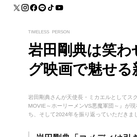
TIMELESS
PERSON
岩田剛典は笑わ
グ映画で魅せる
岩田剛典さんが天使長・ミカエルとしてスク
MOVIE～ホーリーメンVS悪魔軍団～』
ち、そして2024年を振り返っていただきま