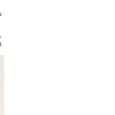
あ
作
感