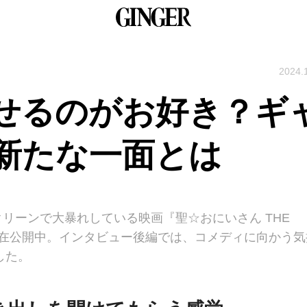
2024.
せるのがお好き？ギ
新たな一面とは
リーンで大暴れしている映画『聖☆おにいさん THE
が現在公開中。インタビュー後編では、コメディに向かう気
した。