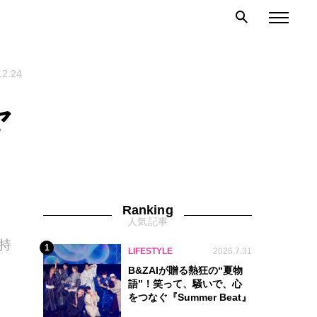
12.24
ャ
Ranking
人気記事
持
1
LIFESTYLE
2026.7.31
B&ZAIが贈る熱狂の“夏物
語”！笑って、騒いで、心
をつなぐ『Summer Beat』