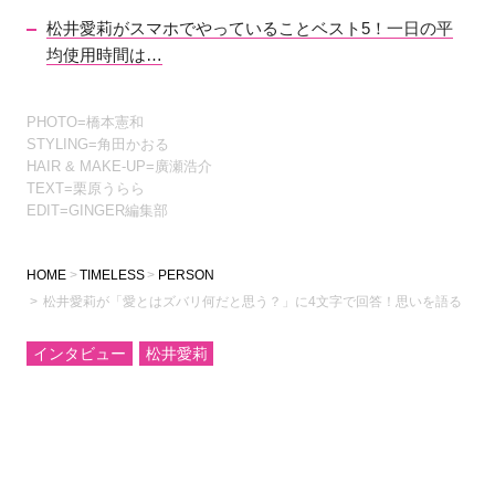
松井愛莉がスマホでやっていることベスト5！一日の平
均使用時間は…
PHOTO=橋本憲和
STYLING=角田かおる
HAIR & MAKE-UP=廣瀬浩介
TEXT=栗原うらら
EDIT=GINGER編集部
HOME
TIMELESS
PERSON
松井愛莉が「愛とはズバリ何だと思う？」に4文字で回答！思いを語る
インタビュー
松井愛莉