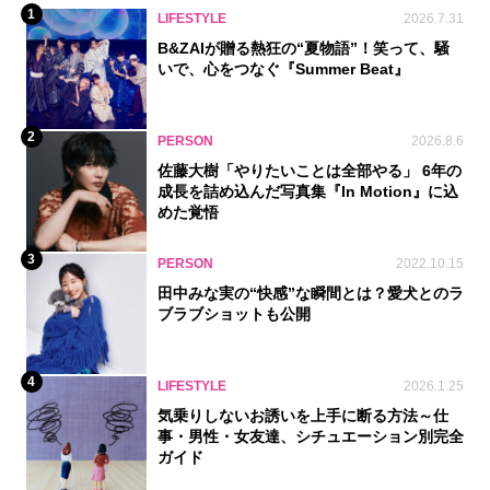
1
LIFESTYLE
2026.7.31
B&ZAIが贈る熱狂の“夏物語”！笑って、騒
いで、心をつなぐ『Summer Beat』
2
PERSON
2026.8.6
佐藤大樹「やりたいことは全部やる」 6年の
成長を詰め込んだ写真集『In Motion』に込
めた覚悟
3
PERSON
2022.10.15
田中みな実の“快感”な瞬間とは？愛犬とのラ
ブラブショットも公開
4
LIFESTYLE
2026.1.25
気乗りしないお誘いを上手に断る方法～仕
事・男性・女友達、シチュエーション別完全
ガイド