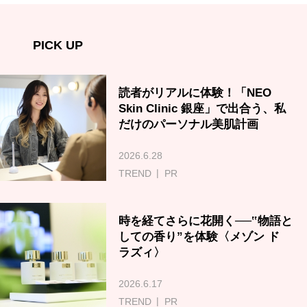
PICK UP
読者がリアルに体験！「NEO
Skin Clinic 銀座」で出合う、私
だけのパーソナル美肌計画
2026.6.28
TREND
PR
時を経てさらに花開く──‟物語と
しての香り”を体験〈メゾン ド
ラズィ〉
2026.6.17
TREND
PR