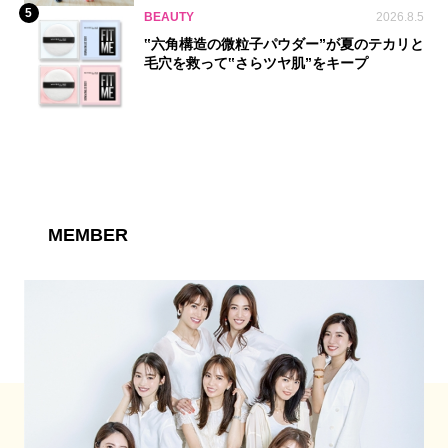
5
BEAUTY
2026.8.5
‟六角構造の微粒子パウダー”が夏のテカリと
毛穴を救って‟さらツヤ肌”をキープ
MEMBER