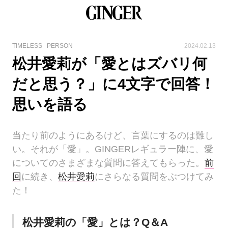
TIMELESS
PERSON
2024.02.13
松井愛莉が「愛とはズバリ何
だと思う？」に4文字で回答！
思いを語る
当たり前のようにあるけど、言葉にするのは難し
い。それが「愛」。GINGERレギュラー陣に、愛
についてのさまざまな質問に答えてもらった。
前
回
に続き、
松井愛莉
にさらなる質問をぶつけてみ
た！
松井愛莉の「愛」とは？Q＆A