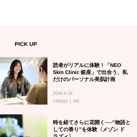
PICK UP
読者がリアルに体験！「NEO
Skin Clinic 銀座」で出合う、私
だけのパーソナル美肌計画
2026.6.28
TREND
PR
時を経てさらに花開く──‟物語と
しての香り”を体験〈メゾン ド
ラズィ〉