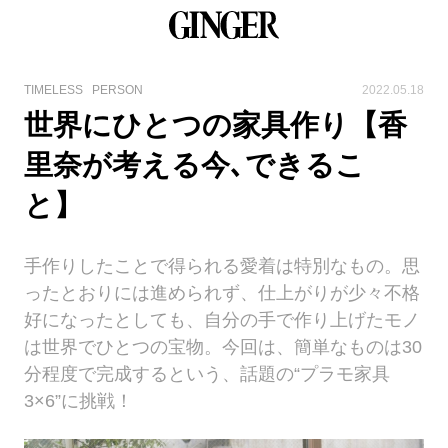
TIMELESS
PERSON
2022.05.18
世界にひとつの家具作り【香
里奈が考える今､できるこ
と】
手作りしたことで得られる愛着は特別なもの。思
ったとおりには進められず、仕上がりが少々不格
好になったとしても、自分の手で作り上げたモノ
は世界でひとつの宝物。今回は、簡単なものは30
分程度で完成するという、話題の“プラモ家具
3×6”に挑戦！