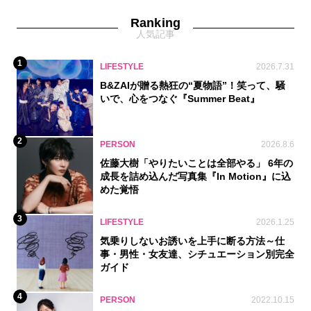
Ranking
人気記事
1
LIFESTYLE
2026.7.31
B&ZAIが贈る熱狂の“夏物語”！笑って、騒
いで、心をつなぐ『Summer Beat』
2
PERSON
2026.8.6
佐藤大樹「やりたいことは全部やる」 6年の
成長を詰め込んだ写真集『In Motion』に込
めた覚悟
3
LIFESTYLE
2026.1.25
気乗りしないお誘いを上手に断る方法～仕
事・男性・女友達、シチュエーション別完全
ガイド
4
PERSON
2022.10.15