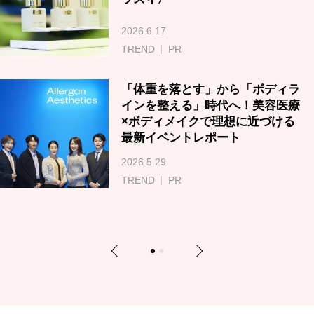
2026.6.17
TREND
PR
「体重を落とす」から「ボディラ
インを整える」時代へ！美容医療
×ボディメイクで理想に近づける
最新イベントレポート
2026.5.29
TREND
PR
Previous
Next
1
2