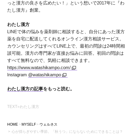
っと漢方の良さを広めたい！」という想いで2017年に『わ
たし漢方』創業。
わたし漢方
LINEで体の悩みを薬剤師に相談すると、自分にあった漢方
薬を自宅に配送してくれるオンライン漢方相談サービス。
カウンセリングはすべてLINE上で、最初の問診は24時間相
談可能。漢方の専門家が直接お悩みに回答。初回の問診は
すべて無料なので、気軽に相談できます。
https://www.watashikampo.com/
Instagram
@watashikampo
わたし漢方の記事
をもっと読む。
TEXT=わたし漢方
HOME
MYSELF
ウェルネス
心が揺らぎやすい季節。「秋うつ」にならないためにできることは？