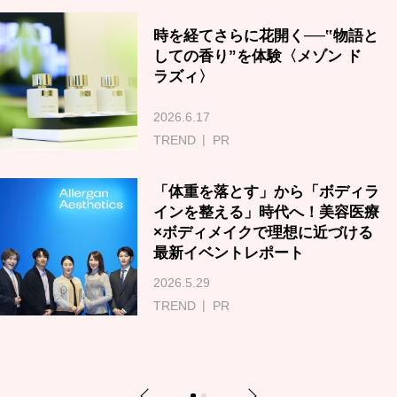
時を経てさらに花開く──‟物語と
しての香り”を体験〈メゾン ド
ラズィ〉
2026.6.17
TREND
PR
「体重を落とす」から「ボディラ
インを整える」時代へ！美容医療
×ボディメイクで理想に近づける
最新イベントレポート
2026.5.29
TREND
PR
Previous
Next