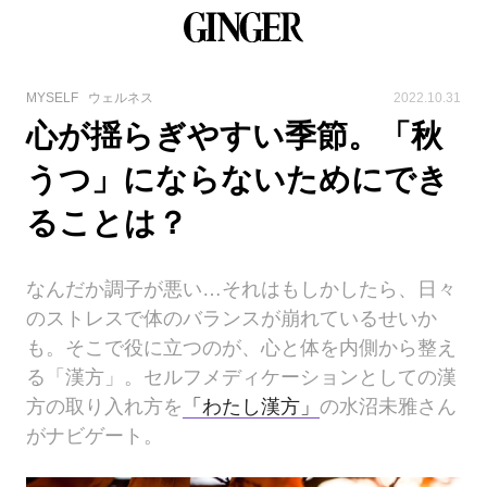
MYSELF
ウェルネス
2022.10.31
心が揺らぎやすい季節。「秋
うつ」にならないためにでき
ることは？
なんだか調子が悪い…それはもしかしたら、日々
のストレスで体のバランスが崩れているせいか
も。そこで役に立つのが、心と体を内側から整え
る「漢方」。セルフメディケーションとしての漢
方の取り入れ方を
「わたし漢方」
の水沼未雅さん
がナビゲート。