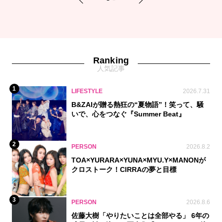
1
2
Ranking
人気記事
1
LIFESTYLE
2026.7.31
B&ZAIが贈る熱狂の“夏物語”！笑って、騒
いで、心をつなぐ『Summer Beat』
2
PERSON
2026.8.2
TOA×YURARA×YUNA×MYU.Y×MANONが
クロストーク！CIRRAの夢と目標
3
PERSON
2026.8.6
佐藤大樹「やりたいことは全部やる」 6年の