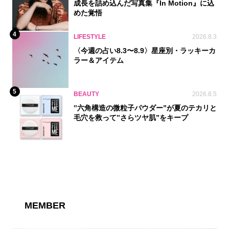
成長を詰め込んだ写真集『In Motion』に込
めた覚悟
4
LIFESTYLE
2026.8.3
〈今週の占い8.3〜8.9〉星座別・ラッキーカ
ラー＆アイテム
5
BEAUTY
2026.8.5
‟六角構造の微粒子パウダー”が夏のテカリと
毛穴を救って‟さらツヤ肌”をキープ
MEMBER