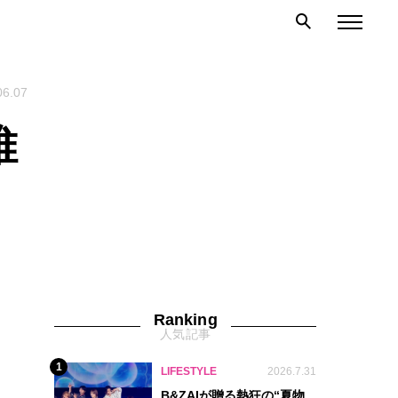
06.07
維
Ranking
人気記事
1
LIFESTYLE
2026.7.31
B&ZAIが贈る熱狂の“夏物