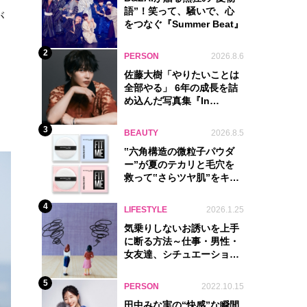
語”！笑って、騒いで、心
が
をつなぐ『Summer Beat』
2
PERSON
2026.8.6
佐藤大樹「やりたいことは
全部やる」 6年の成長を詰
め込んだ写真集『In
Motion』に込めた覚悟
3
BEAUTY
2026.8.5
‟六角構造の微粒子パウダ
ー”が夏のテカリと毛穴を
救って‟さらツヤ肌”をキー
プ
4
LIFESTYLE
2026.1.25
気乗りしないお誘いを上手
に断る方法～仕事・男性・
女友達、シチュエーション
別完全ガイド
5
PERSON
2022.10.15
田中みな実の“快感”な瞬間