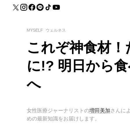
MYSELF
ウェルネス
これぞ神食材！
に!? 明日から
へ
女性医療ジャーナリストの
増田美加
さんに
めの最新知識をお届けします。