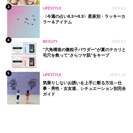
3
LIFESTYLE
2026.8.3
〈今週の占い8.3〜8.9〉星座別・ラッキーカ
ラー＆アイテム
4
BEAUTY
2026.8.5
‟六角構造の微粒子パウダー”が夏のテカリと
毛穴を救って‟さらツヤ肌”をキープ
5
LIFESTYLE
2026.1.25
気乗りしないお誘いを上手に断る方法～仕
事・男性・女友達、シチュエーション別完全
ガイド