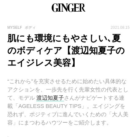
MYSELF
ボディ
2021.08.15
肌にも環境にもやさしい､夏
のボディケア【渡辺知夏子の
エイジレス美容】
“これから”を充実させるために始めたい具体的な
アクションを、一歩先を行く先輩女性の代表とし
て、モデル
渡辺知夏子
さんがナビゲートする連
載「AGELESS BEAUTY TIPS」。エイジングを
恐れず、ポジティブに進んでいくための「大人美
容」にまつわるハウツーをご紹介します。