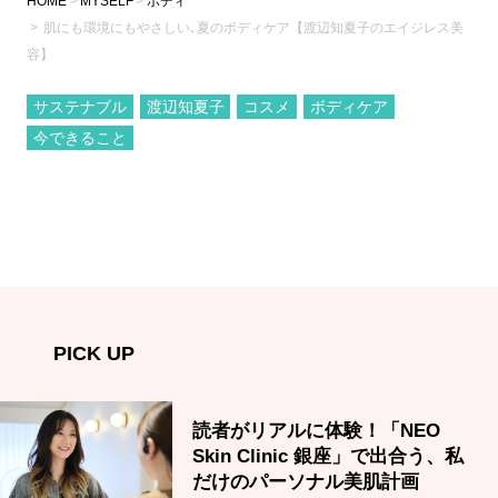
HOME
MYSELF
ボディ
肌にも環境にもやさしい､夏のボディケア【渡辺知夏子のエイジレス美
容】
サステナブル
渡辺知夏子
コスメ
ボディケア
今できること
PICK UP
読者がリアルに体験！「NEO
Skin Clinic 銀座」で出合う、私
だけのパーソナル美肌計画