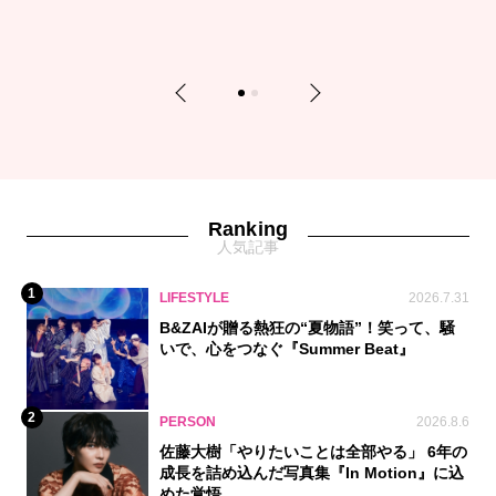
Previous
Next
1
2
Ranking
人気記事
1
LIFESTYLE
2026.7.31
B&ZAIが贈る熱狂の“夏物語”！笑って、騒
いで、心をつなぐ『Summer Beat』
2
PERSON
2026.8.6
佐藤大樹「やりたいことは全部やる」 6年の
成長を詰め込んだ写真集『In Motion』に込
めた覚悟