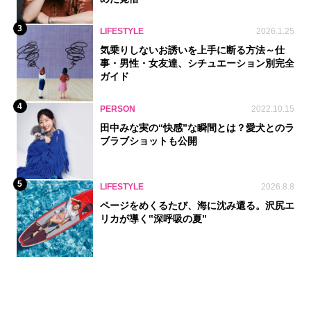
3
LIFESTYLE
2026.1.25
気乗りしないお誘いを上手に断る方法～仕
事・男性・女友達、シチュエーション別完全
ガイド
4
PERSON
2022.10.15
田中みな実の“快感”な瞬間とは？愛犬とのラ
ブラブショットも公開
5
LIFESTYLE
2026.8.8
ページをめくるたび、海に沈み還る。沢尻エ
リカが導く‟深呼吸の夏”