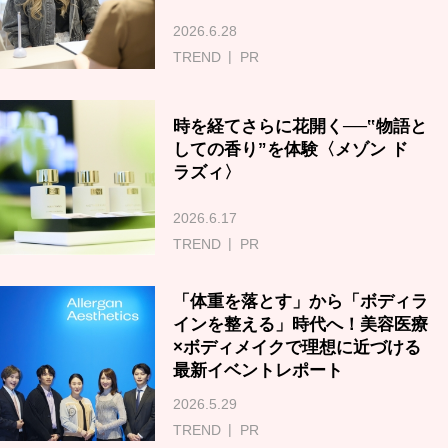
2026.6.28
TREND
PR
時を経てさらに花開く──‟物語と
しての香り”を体験〈メゾン ド
ラズィ〉
2026.6.17
TREND
PR
「体重を落とす」から「ボディラ
インを整える」時代へ！美容医療
×ボディメイクで理想に近づける
最新イベントレポート
2026.5.29
TREND
PR