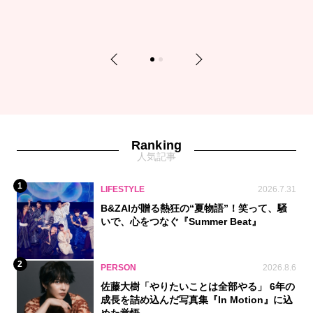
Previous
Next
1
2
Ranking
人気記事
1
LIFESTYLE
2026.7.31
B&ZAIが贈る熱狂の“夏物語”！笑って、騒
いで、心をつなぐ『Summer Beat』
2
PERSON
2026.8.6
佐藤大樹「やりたいことは全部やる」 6年の
成長を詰め込んだ写真集『In Motion』に込
めた覚悟