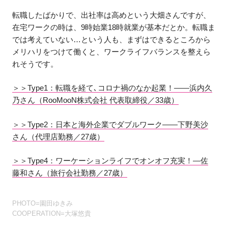
転職したばかりで、出社率は高めという大畑さんですが、
在宅ワークの時は、9時始業18時就業が基本だとか。転職ま
では考えていない…という人も、まずはできるところから
メリハリをつけて働くと、ワークライフバランスを整えら
れそうです。
＞＞Type1：転職を経て､コロナ禍のなか起業！——浜内久
乃さん（RooMooN株式会社 代表取締役／33歳）
＞＞Type2：日本と海外企業でダブルワーク——下野美沙
さん（代理店勤務／27歳）
＞＞Type4：ワーケーションライフでオンオフ充実！―佐
藤和さん（旅行会社勤務／27歳）
PHOTO=園田ゆきみ
COOPERATION=大塚悠貴