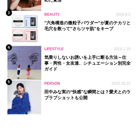
3
BEAUTY
2026.8.5
‟六角構造の微粒子パウダー”が夏のテカリと
毛穴を救って‟さらツヤ肌”をキープ
4
LIFESTYLE
2026.1.25
気乗りしないお誘いを上手に断る方法～仕
事・男性・女友達、シチュエーション別完全
ガイド
5
PERSON
2022.10.15
田中みな実の“快感”な瞬間とは？愛犬とのラ
ブラブショットも公開