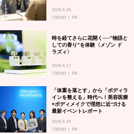
2026.6.28
TREND
PR
時を経てさらに花開く──‟物語と
しての香り”を体験〈メゾン ド
ラズィ〉
2026.6.17
TREND
PR
「体重を落とす」から「ボディラ
インを整える」時代へ！美容医療
×ボディメイクで理想に近づける
最新イベントレポート
2026.5.29
TREND
PR