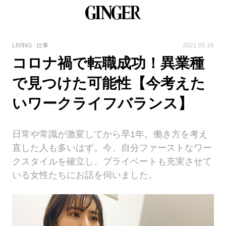
LIVING
仕事
2021.05.18
コロナ禍で転職成功！異業種
で見つけた可能性【今考えた
いワークライフバランス】
日常や常識が激変してから早1年。働き方を考え
直した人も多いはず。今、自分ファーストなワー
クスタイルを確立し、プライベートも充実させて
いる女性たちにお話を伺いました。