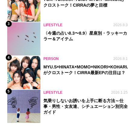
クロストーク！CIRRAの夢と目標
3
LIFESTYLE
2026.8.3
〈今週の占い8.3〜8.9〉星座別・ラッキーカ
ラー＆アイテム
4
PERSON
2026.8.1
MYU.S×HINATA×MOMO×NIKORI×KOHARU
がクロストーク！CIRRA最新EPの注目は？
5
LIFESTYLE
2026.1.25
気乗りしないお誘いを上手に断る方法～仕
事・男性・女友達、シチュエーション別完全
ガイド