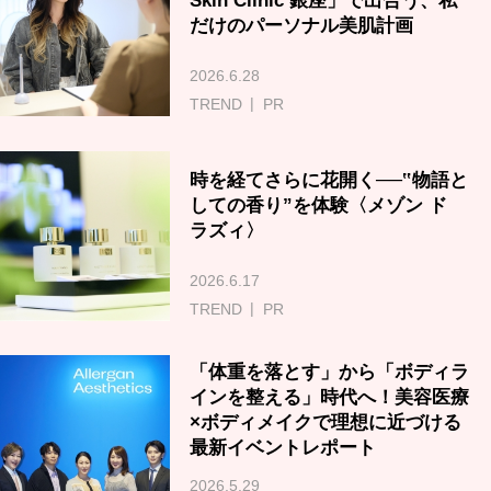
Skin Clinic 銀座」で出合う、私
だけのパーソナル美肌計画
2026.6.28
TREND
PR
時を経てさらに花開く──‟物語と
しての香り”を体験〈メゾン ド
ラズィ〉
2026.6.17
TREND
PR
「体重を落とす」から「ボディラ
インを整える」時代へ！美容医療
×ボディメイクで理想に近づける
最新イベントレポート
2026.5.29