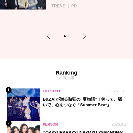
TREND
PR
Previous
Next
1
2
Ranking
人気記事
1
LIFESTYLE
2026.7.31
B&ZAIが贈る熱狂の“夏物語”！笑って、騒
いで、心をつなぐ『Summer Beat』
2
PERSON
2026.8.2
TOA×YURARA×YUNA×MYU.Y×MANONが