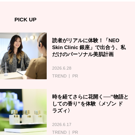
PICK UP
読者がリアルに体験！「NEO
Skin Clinic 銀座」で出合う、私
だけのパーソナル美肌計画
2026.6.28
TREND
PR
時を経てさらに花開く──‟物語と
しての香り”を体験〈メゾン ド
ラズィ〉
2026.6.17
TREND
PR