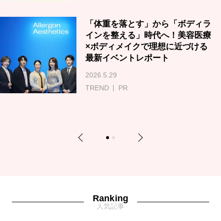
「体重を落とす」から「ボディラ
インを整える」時代へ！美容医療
×ボディメイクで理想に近づける
最新イベントレポート
2026.5.29
TREND
PR
Previous
Next
1
2
Ranking
人気記事