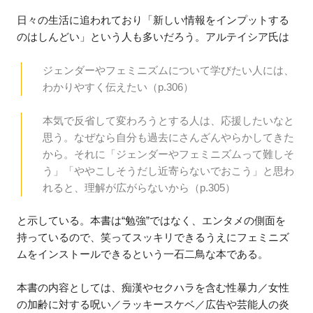
日々の生活に追われており「新しい情報をインプットする
のはしんどい」という人も多いだろう。アルテイシア氏は
ジェンダーやフェミニズムについて学びたい人には、
わかりやすく伝えたい（p.306）
本気で反省して変わろうとする人は、応援したいなと
思う。なぜなら自分も過去にさんざんやらかしてきた
から。それに「ジェンダーやフェミニズムって難しそ
う」「ややこしそうだし近寄らないでおこう」と思わ
れると、理解が広がらないから（p.305）
と示している。本書は“勉強”ではなく、エンタメの側面を
持っているので、笑ってスッキリできるうえにフェミニズ
ムをインストールできるという一石二鳥な本である。
本書の内容としては、痴漢やセクハラを含む性暴力／女性
の加齢に対する呪い／ラッキースケベ／広告や芸能人の炎