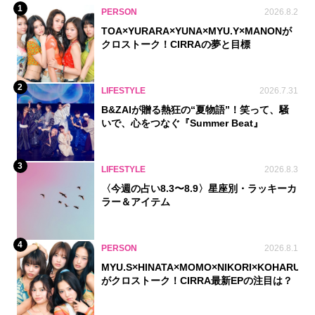
1
PERSON
2026.8.2
TOA×YURARA×YUNA×MYU.Y×MANONが
クロストーク！CIRRAの夢と目標
2
LIFESTYLE
2026.7.31
B&ZAIが贈る熱狂の“夏物語”！笑って、騒
いで、心をつなぐ『Summer Beat』
3
LIFESTYLE
2026.8.3
〈今週の占い8.3〜8.9〉星座別・ラッキーカ
ラー＆アイテム
4
PERSON
2026.8.1
MYU.S×HINATA×MOMO×NIKORI×KOHARU
がクロストーク！CIRRA最新EPの注目は？