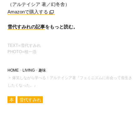
（アルテイシア 著／幻冬舎）
Amazonで購入する
雪代すみれの記事
をもっと読む。
TEXT=雪代すみれ
PHOTO=植一浩
HOME
LIVING
趣味
爆笑しながら学べる！アルテイシア著『フェミニズムに出会って長生き
したくなった。』
本
雪代すみれ