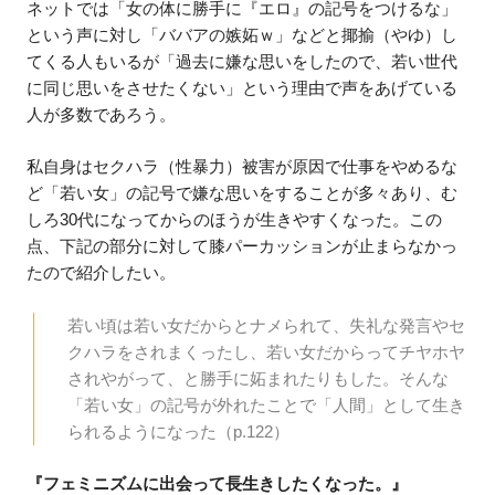
ネットでは「女の体に勝手に『エロ』の記号をつけるな」
という声に対し「ババアの嫉妬ｗ」などと揶揄（やゆ）し
てくる人もいるが「過去に嫌な思いをしたので、若い世代
に同じ思いをさせたくない」という理由で声をあげている
人が多数であろう。
私自身はセクハラ（性暴力）被害が原因で仕事をやめるな
ど「若い女」の記号で嫌な思いをすることが多々あり、む
しろ30代になってからのほうが生きやすくなった。この
点、下記の部分に対して膝パーカッションが止まらなかっ
たので紹介したい。
若い頃は若い女だからとナメられて、失礼な発言やセ
クハラをされまくったし、若い女だからってチヤホヤ
されやがって、と勝手に妬まれたりもした。そんな
「若い女」の記号が外れたことで「人間」として生き
られるようになった（p.122）
『フェミニズムに出会って長生きしたくなった。』