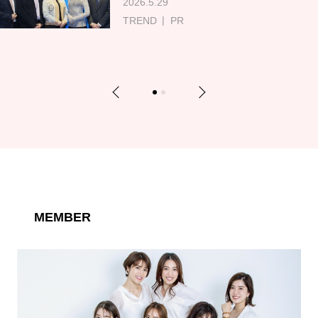
2026.5.29
TREND
PR
Previous
Next
1
2
MEMBER