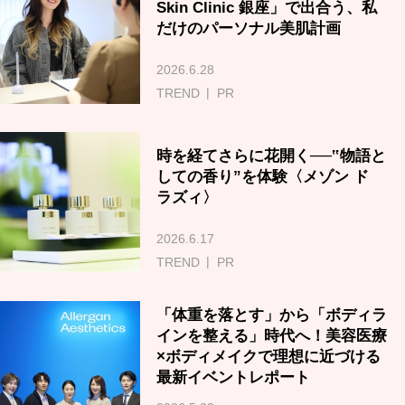
Skin Clinic 銀座」で出合う、私
だけのパーソナル美肌計画
2026.6.28
TREND
PR
時を経てさらに花開く──‟物語と
しての香り”を体験〈メゾン ド
ラズィ〉
2026.6.17
TREND
PR
「体重を落とす」から「ボディラ
インを整える」時代へ！美容医療
×ボディメイクで理想に近づける
最新イベントレポート