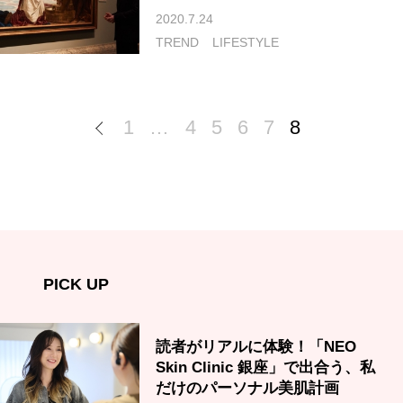
2020.7.24
TREND
LIFESTYLE
1
…
4
5
6
7
8
PICK UP
読者がリアルに体験！「NEO
Skin Clinic 銀座」で出合う、私
だけのパーソナル美肌計画