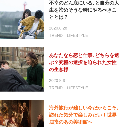
不幸のどん底にいる､と自分の人
生を諦めそうな時にやるべきこ
ととは？
2020.8.28
TREND
LIFESTYLE
あなたなら恋と仕事､どちらを選
ぶ？究極の選択を迫られた女性
の生き様
2020.8.6
TREND
LIFESTYLE
海外旅行が難しい今だからこそ､
訪れた気分で楽しみたい！世界
屈指のあの美術館へ