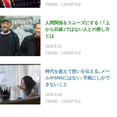
TREND
LIFESTYLE
人間関係をスムーズにする！｢上
から目線｣ではない人との接し方
とは
2020.9.11
TREND
LIFESTYLE
時代を超えて想いを伝える｡メー
ルやSNSにはない､手紙にしかで
きないこと
2020.9.10
TREND
LIFESTYLE