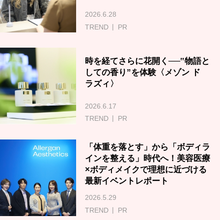
2026.6.28
TREND
PR
時を経てさらに花開く──‟物語と
しての香り”を体験〈メゾン ド
ラズィ〉
2026.6.17
TREND
PR
「体重を落とす」から「ボディラ
インを整える」時代へ！美容医療
×ボディメイクで理想に近づける
最新イベントレポート
2026.5.29
TREND
PR