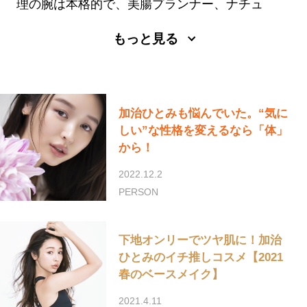
理の腕は本格的で、美腸プランナー、ナチュ
ラルフード・コーディネーターの資格を持
もっと見る
つ。
加治ひとみも悩んでいた。“気に
しい”な性格を変えるなら「体」
から！
2022.12.2
PERSON
下地オンリーでツヤ肌に！加治
ひとみのイチ推しコスメ【2021
春のベースメイク】
2021.4.11