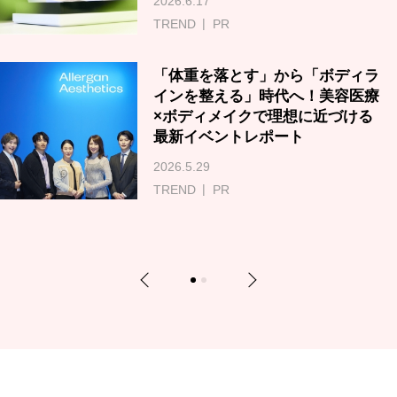
2026.6.17
TREND
PR
「体重を落とす」から「ボディラ
インを整える」時代へ！美容医療
×ボディメイクで理想に近づける
最新イベントレポート
2026.5.29
TREND
PR
Previous
Next
1
2