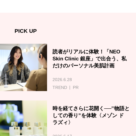
PICK UP
読者がリアルに体験！「NEO
Skin Clinic 銀座」で出合う、私
だけのパーソナル美肌計画
2026.6.28
TREND
PR
時を経てさらに花開く──‟物語と
しての香り”を体験〈メゾン ド
ラズィ〉