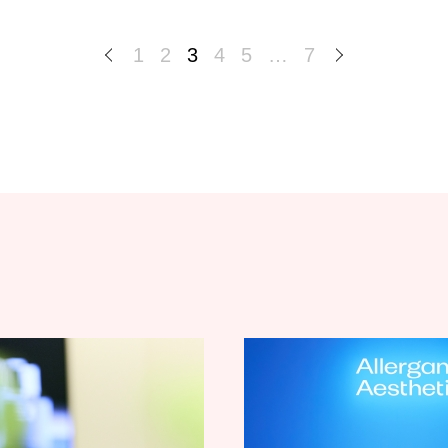
1
2
3
4
5
…
7