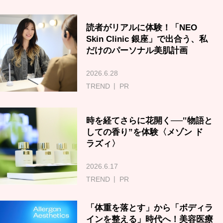
読者がリアルに体験！「NEO
Skin Clinic 銀座」で出合う、私
だけのパーソナル美肌計画
2026.6.28
TREND
PR
時を経てさらに花開く──‟物語と
しての香り”を体験〈メゾン ド
ラズィ〉
2026.6.17
TREND
PR
「体重を落とす」から「ボディラ
インを整える」時代へ！美容医療