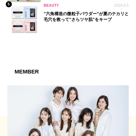
5
BEAUTY
2026.8.5
‟六角構造の微粒子パウダー”が夏のテカリと
毛穴を救って‟さらツヤ肌”をキープ
MEMBER