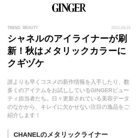
TREND
BEAUTY
2021.08.15
シャネルのアイライナーが刷
新！秋はメタリックカラーに
クギヅケ
誰よりも早くコスメの新作情報を入手したり、数
多くのアイテムをお試ししているGINGERビュー
ティ担当者たち。日々更新されている美容データ
のなかから、キレイに欠かせない注目の逸品をご
紹介します！
CHANELのメタリックライナー