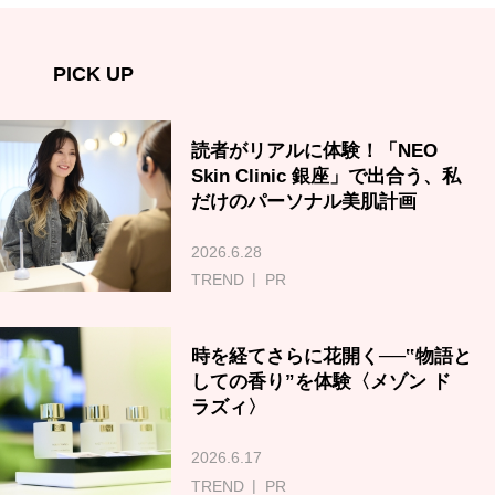
PICK UP
読者がリアルに体験！「NEO
Skin Clinic 銀座」で出合う、私
だけのパーソナル美肌計画
2026.6.28
TREND
PR
時を経てさらに花開く──‟物語と
しての香り”を体験〈メゾン ド
ラズィ〉
2026.6.17
TREND
PR