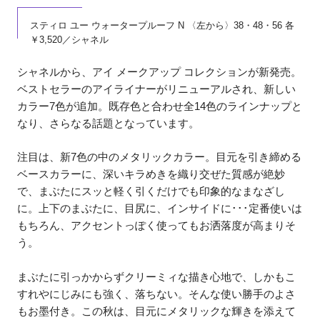
スティロ ユー ウォータープルーフ N 〈左から〉38・48・56 各
￥3,520／シャネル
シャネルから、アイ メークアップ コレクションが新発売。
ベストセラーのアイライナーがリニューアルされ、新しい
カラー7色が追加。既存色と合わせ全14色のラインナップと
なり、さらなる話題となっています。
注目は、新7色の中のメタリックカラー。目元を引き締める
ベースカラーに、深いキラめきを織り交ぜた質感が絶妙
で、まぶたにスッと軽く引くだけでも印象的なまなざし
に。上下のまぶたに、目尻に、インサイドに･･･定番使いは
もちろん、アクセントっぽく使ってもお洒落度が高まりそ
う。
まぶたに引っかからずクリーミィな描き心地で、しかもこ
すれやにじみにも強く、落ちない。そんな使い勝手のよさ
もお墨付き。この秋は、目元にメタリックな輝きを添えて