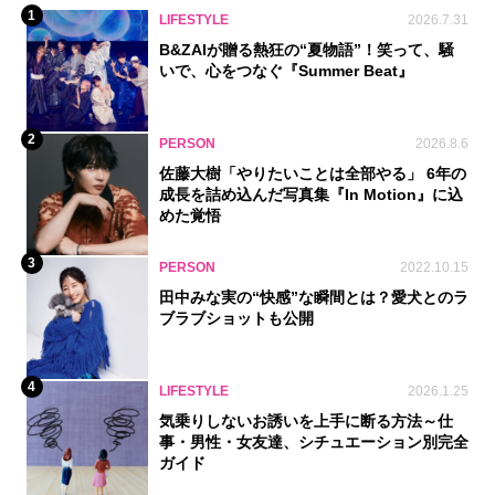
1
LIFESTYLE
2026.7.31
B&ZAIが贈る熱狂の“夏物語”！笑って、騒
いで、心をつなぐ『Summer Beat』
2
PERSON
2026.8.6
佐藤大樹「やりたいことは全部やる」 6年の
成長を詰め込んだ写真集『In Motion』に込
めた覚悟
3
PERSON
2022.10.15
田中みな実の“快感”な瞬間とは？愛犬とのラ
ブラブショットも公開
4
LIFESTYLE
2026.1.25
気乗りしないお誘いを上手に断る方法～仕
事・男性・女友達、シチュエーション別完全
ガイド