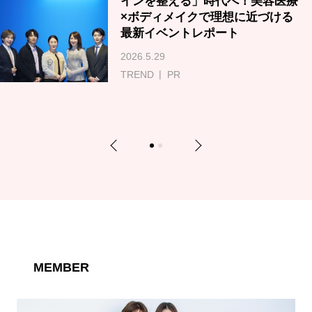
インを整える」時代へ！美容医療
×ボディメイクで理想に近づける
最新イベントレポート
2026.5.29
TREND
PR
Previous
Next
1
2
MEMBER