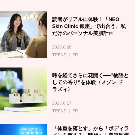
読者がリアルに体験！「NEO
Skin Clinic 銀座」で出合う、私
だけのパーソナル美肌計画
2026.6.28
TREND
PR
時を経てさらに花開く──‟物語と
しての香り”を体験〈メゾン ド
ラズィ〉
2026.6.17
TREND
PR
「体重を落とす」から「ボディラ