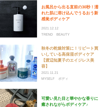
お風呂から出る直前の30秒！濡
れた肌に溶け込んでうるおう新
感覚ボディケア
2021.12.12
TREND
BEAUTY
秋冬の乾燥対策に！リピート買
いしている高保湿ボディケア
【渡辺知夏子のエイジレス美
容】
2021.11.21
MYSELF
ボディ
可愛い見た目と華やかな香りに
癒されながらボディケア♪