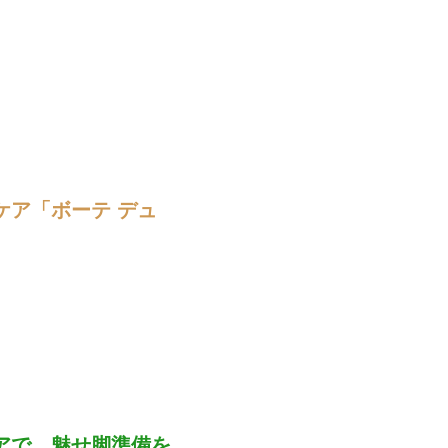
ケア「ボーテ デュ
アで、魅せ脚準備を